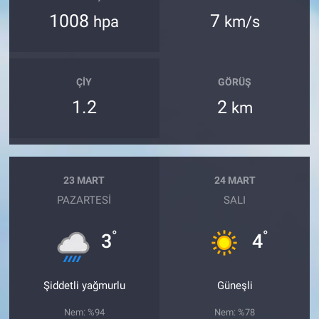
1008
7
hpa
km/s
ÇIY
GÖRÜŞ
1.2
2
km
23 MART
24 MART
PAZARTESI
SALI
°
°
3
4
Şiddetli yağmurlu
Güneşli
Nem: %94
Nem: %78