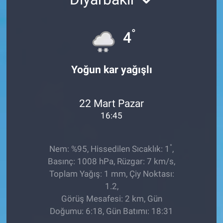
TEKNOLOJİ
°
4
Dünya
Yoğun kar yağışlı
İlçeler
MAGAZİN
22 Mart Pazar
16:45
Bilim, Teknoloji
ASAYİŞ
°
Nem: %95, Hissedilen Sıcaklık: 1
,
Basınç: 1008 hPa, Rüzgar: 7 km/s,
ÇEVRE
Toplam Yağış: 1 mm, Çiy Noktası:
1.2,
HABERDE İNSAN
Görüş Mesafesi: 2 km, Gün
Doğumu: 6:18, Gün Batımı: 18:31
EĞİTİM