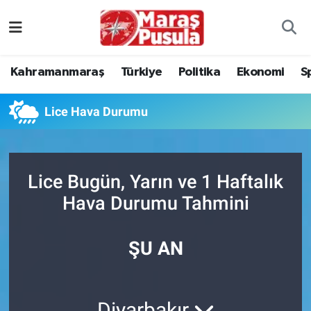
Kahramanmaraş
İstanbul Nöbetçi Eczaneler
Kahramanmaraş
Türkiye
Politika
Ekonomi
S
genel
İstanbul Hava Durumu
Lice Hava Durumu
Türkiye
İstanbul Namaz Vakitleri
Politika
İstanbul Trafik Yoğunluk Haritası
Lice Bugün, Yarın ve 1 Haftalık
Ekonomi
Süper Lig Puan Durumu ve Fikstür
Hava Durumu Tahmini
Spor
Tüm Manşetler
ŞU AN
Kültür Sanat
Son Dakika Haberleri
Sağlık
Haber Arşivi
Diyarbakır