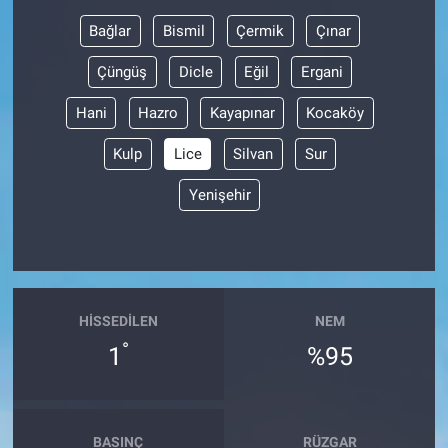
Bağlar
Bismil
Çermik
Çınar
BİLİM VE TEKNOLOJİ
Çüngüş
Dicle
Eğil
Ergani
Güvenlik
Hani
Hazro
Kayapınar
Kocaköy
Bölge
Kulp
Lice
Silvan
Sur
Yenişehir
HISSEDILEN
NEM
°
1
%95
BASINÇ
RÜZGAR