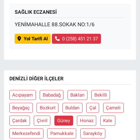
SAĞLIK ECZANESİ
BİLİM VE TEKNOLOJİ
YENİMAHALLE 88.SOKAK NO:1/6
Güvenlik
Yol Tarifi Al
0 (258) 451 21 37
Bölge
DENIZLI DIĞER İLÇELER
Acıpayam
Babadağ
Baklan
Bekilli
Beyağaç
Bozkurt
Buldan
Çal
Çameli
Çardak
Çivril
Güney
Honaz
Kale
Merkezefendi
Pamukkale
Sarayköy