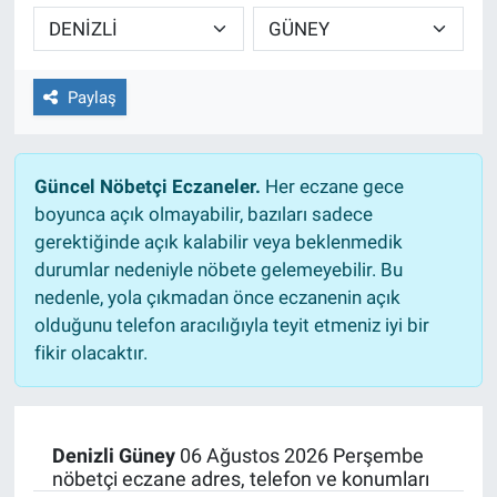
TEKNOLOJİ
Dünya
Paylaş
İlçeler
Güncel Nöbetçi Eczaneler.
Her eczane gece
MAGAZİN
boyunca açık olmayabilir, bazıları sadece
gerektiğinde açık kalabilir veya beklenmedik
Bilim, Teknoloji
durumlar nedeniyle nöbete gelemeyebilir. Bu
nedenle, yola çıkmadan önce eczanenin açık
ASAYİŞ
olduğunu telefon aracılığıyla teyit etmeniz iyi bir
fikir olacaktır.
ÇEVRE
HABERDE İNSAN
Denizli Güney
06 Ağustos 2026 Perşembe
nöbetçi eczane adres, telefon ve konumları
EĞİTİM