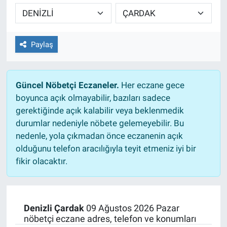
TEKNOLOJİ
Dünya
Paylaş
İlçeler
Güncel Nöbetçi Eczaneler.
Her eczane gece
MAGAZİN
boyunca açık olmayabilir, bazıları sadece
gerektiğinde açık kalabilir veya beklenmedik
Bilim, Teknoloji
durumlar nedeniyle nöbete gelemeyebilir. Bu
nedenle, yola çıkmadan önce eczanenin açık
ASAYİŞ
olduğunu telefon aracılığıyla teyit etmeniz iyi bir
fikir olacaktır.
ÇEVRE
HABERDE İNSAN
Denizli Çardak
09 Ağustos 2026 Pazar
nöbetçi eczane adres, telefon ve konumları
EĞİTİM