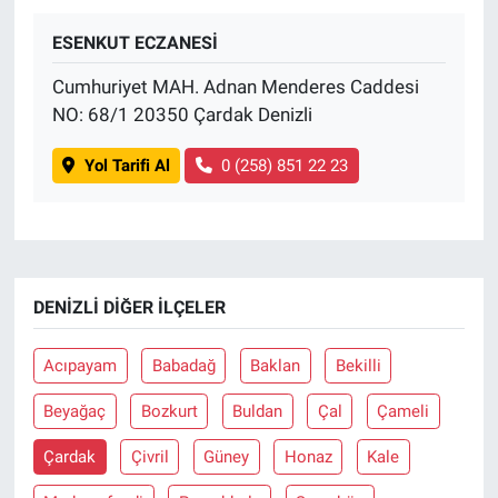
ESENKUT ECZANESİ
BİLİM VE TEKNOLOJİ
Cumhuriyet MAH. Adnan Menderes Caddesi
Güvenlik
NO: 68/1 20350 Çardak Denizli
Bölge
Yol Tarifi Al
0 (258) 851 22 23
DENIZLI DIĞER İLÇELER
Acıpayam
Babadağ
Baklan
Bekilli
Beyağaç
Bozkurt
Buldan
Çal
Çameli
Çardak
Çivril
Güney
Honaz
Kale