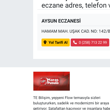
eczane adres, telefon 
BİLİM VE TEKNOLOJİ
AYSUN ECZANESİ
Güvenlik
HAMAM MAH. UŞAK CAD. NO: 142/
Bölge
Yol Tarifi Al
0 (258) 713 22 99
TE Bilişim, yepyeni Flow temasıyla sizleri
buluştururken, sadelik ve modernizmi bir araya
getiriyor. Şatafattan kaçınıyor ve insanlara hab