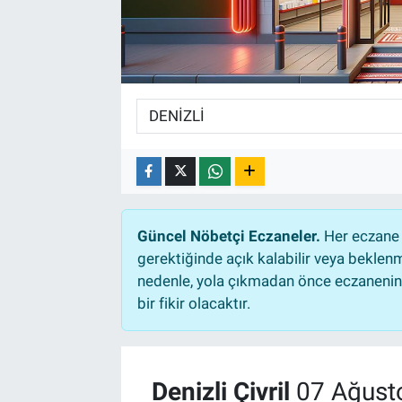
TEKNOLOJİ
Dünya
İlçeler
MAGAZİN
Bilim, Teknoloji
Güncel Nöbetçi Eczaneler.
Her eczane 
gerektiğinde açık kalabilir veya bekle
ASAYİŞ
nedenle, yola çıkmadan önce eczanenin a
bir fikir olacaktır.
ÇEVRE
HABERDE İNSAN
Denizli Çivril
07 Ağust
EĞİTİM