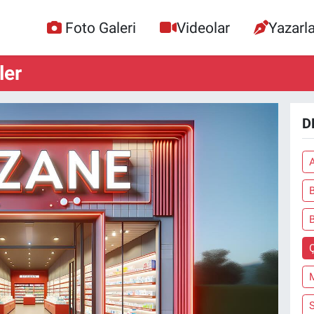
Foto Galeri
Videolar
Yazarla
ler
D
B
Ç