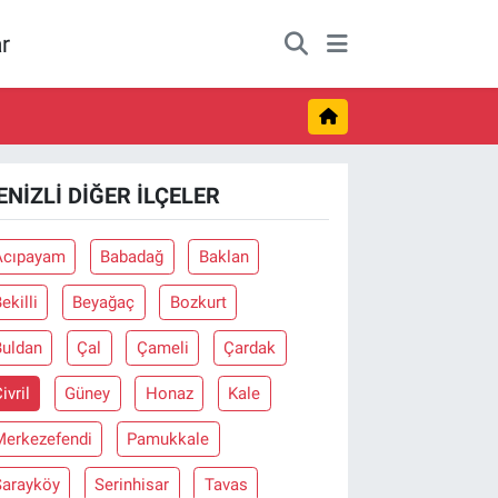
r
ENIZLI DIĞER İLÇELER
Acıpayam
Babadağ
Baklan
ekilli
Beyağaç
Bozkurt
Buldan
Çal
Çameli
Çardak
ivril
Güney
Honaz
Kale
Merkezefendi
Pamukkale
Sarayköy
Serinhisar
Tavas