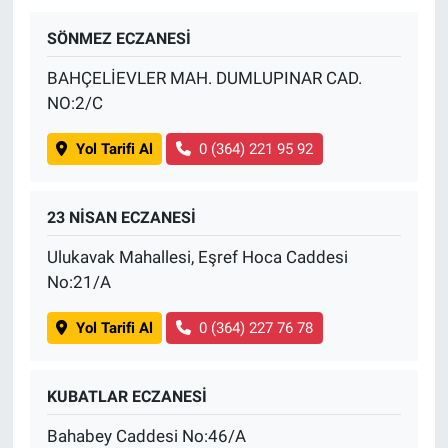
SÖNMEZ ECZANESİ
BİLİM VE TEKNOLOJİ
BAHÇELİEVLER MAH. DUMLUPINAR CAD.
Güvenlik
NO:2/C
Bölge
Yol Tarifi Al
0 (364) 221 95 92
23 NİSAN ECZANESİ
Ulukavak Mahallesi, Eşref Hoca Caddesi
No:21/A
Yol Tarifi Al
0 (364) 227 76 78
KUBATLAR ECZANESİ
Bahabey Caddesi No:46/A