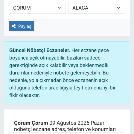
TEKNOLOJİ
Dünya
Paylaş
İlçeler
Güncel Nöbetçi Eczaneler.
Her eczane gece
MAGAZİN
boyunca açık olmayabilir, bazıları sadece
gerektiğinde açık kalabilir veya beklenmedik
Bilim, Teknoloji
durumlar nedeniyle nöbete gelemeyebilir. Bu
nedenle, yola çıkmadan önce eczanenin açık
ASAYİŞ
olduğunu telefon aracılığıyla teyit etmeniz iyi bir
fikir olacaktır.
ÇEVRE
HABERDE İNSAN
Çorum Çorum
09 Ağustos 2026 Pazar
nöbetçi eczane adres, telefon ve konumları
EĞİTİM