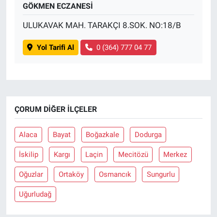
GÖKMEN ECZANESİ
ULUKAVAK MAH. TARAKÇI 8.SOK. NO:18/B
Yol Tarifi Al
0 (364) 777 04 77
ÇORUM DIĞER İLÇELER
Alaca
Bayat
Boğazkale
Dodurga
İskilip
Kargı
Laçin
Mecitözü
Merkez
Oğuzlar
Ortaköy
Osmancık
Sungurlu
Uğurludağ