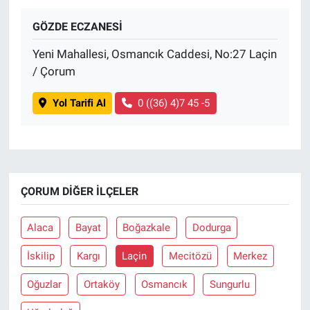
GÖZDE ECZANESİ
BİLİM VE TEKNOLOJİ
Yeni Mahallesi, Osmancık Caddesi, No:27 Laçin
Güvenlik
/ Çorum
Bölge
Yol Tarifi Al
0 ((36) 4)7 45 -5
ÇORUM DIĞER İLÇELER
Alaca
Bayat
Boğazkale
Dodurga
İskilip
Kargı
Laçin
Mecitözü
Merkez
Oğuzlar
Ortaköy
Osmancık
Sungurlu