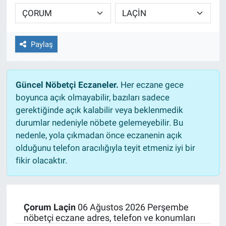
TEKNOLOJİ
Dünya
Paylaş
İlçeler
Güncel Nöbetçi Eczaneler.
Her eczane gece
MAGAZİN
boyunca açık olmayabilir, bazıları sadece
gerektiğinde açık kalabilir veya beklenmedik
Bilim, Teknoloji
durumlar nedeniyle nöbete gelemeyebilir. Bu
nedenle, yola çıkmadan önce eczanenin açık
ASAYİŞ
olduğunu telefon aracılığıyla teyit etmeniz iyi bir
fikir olacaktır.
ÇEVRE
HABERDE İNSAN
Çorum Laçin
06 Ağustos 2026 Perşembe
nöbetçi eczane adres, telefon ve konumları
EĞİTİM