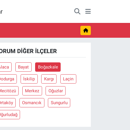
r
ORUM DIĞER İLÇELER
Alaca
Bayat
Boğazkale
Dodurga
İskilip
Kargı
Laçin
Mecitözü
Merkez
Oğuzlar
Ortaköy
Osmancık
Sungurlu
Uğurludağ