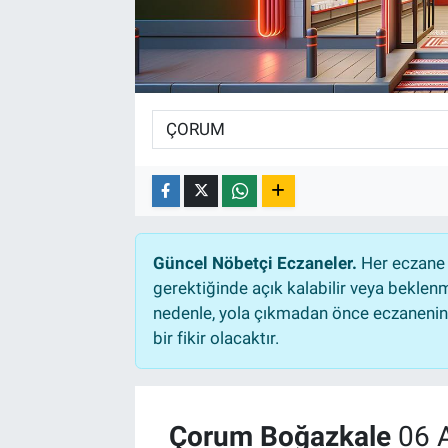
TEKNOLOJİ
Dünya
İlçeler
MAGAZİN
Bilim, Teknoloji
Güncel Nöbetçi Eczaneler.
Her eczane 
gerektiğinde açık kalabilir veya bekle
ASAYİŞ
nedenle, yola çıkmadan önce eczanenin a
bir fikir olacaktır.
ÇEVRE
HABERDE İNSAN
Çorum Boğazkale
06 
EĞİTİM