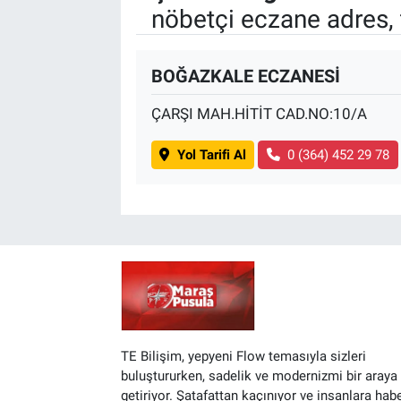
nöbetçi eczane adres, 
BİLİM VE TEKNOLOJİ
BOĞAZKALE ECZANESİ
Güvenlik
ÇARŞI MAH.HİTİT CAD.NO:10/A
Bölge
Yol Tarifi Al
0 (364) 452 29 78
TE Bilişim, yepyeni Flow temasıyla sizleri
buluştururken, sadelik ve modernizmi bir araya
getiriyor. Şatafattan kaçınıyor ve insanlara hab