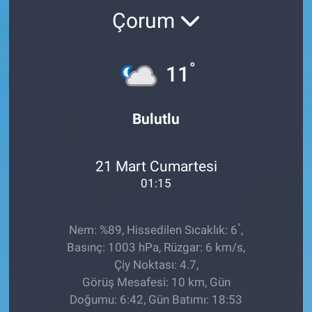
Çorum
TEKNOLOJİ
Dünya
°
11
İlçeler
Bulutlu
MAGAZİN
21 Mart Cumartesi
Bilim, Teknoloji
01:15
ASAYİŞ
°
Nem: %89, Hissedilen Sıcaklık: 6
,
ÇEVRE
Basınç: 1003 hPa, Rüzgar: 6 km/s,
Çiy Noktası: 4.7,
HABERDE İNSAN
Görüş Mesafesi: 10 km, Gün
Doğumu: 6:42, Gün Batımı: 18:53
EĞİTİM