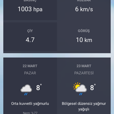
BASINÇ
RÜZGAR
1003
6
hpa
km/s
ÇIY
GÖRÜŞ
4.7
10
km
22 MART
23 MART
PAZAR
PAZARTESI
°
°
8
8
Orta kuvvetli yağmurlu
Bölgesel düzensiz yağmur
yağışlı
Nem: %77