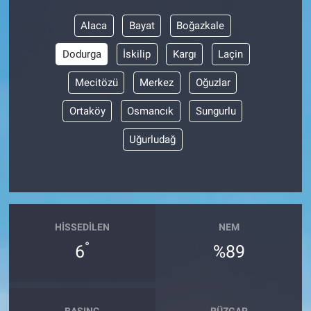
Alaca
Bayat
Boğazkale
BİLİM VE TEKNOLOJİ
Dodurga
İskilip
Kargı
Laçin
Güvenlik
Mecitözü
Merkez
Oğuzlar
Bölge
Ortaköy
Osmancık
Sungurlu
Uğurludağ
HISSEDILEN
NEM
°
6
%89