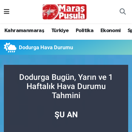
Kahramanmaraş
İstanbul Nöbetçi Eczaneler
Kahramanmaraş
Türkiye
Politika
Ekonomi
S
genel
İstanbul Hava Durumu
Dodurga Hava Durumu
Türkiye
İstanbul Namaz Vakitleri
Politika
İstanbul Trafik Yoğunluk Haritası
Dodurga Bugün, Yarın ve 1
Ekonomi
Süper Lig Puan Durumu ve Fikstür
Haftalık Hava Durumu
Tahmini
Spor
Tüm Manşetler
Kültür Sanat
Son Dakika Haberleri
ŞU AN
Sağlık
Haber Arşivi