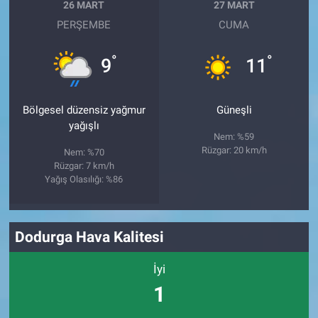
26 MART
27 MART
PERŞEMBE
CUMA
°
°
9
11
Bölgesel düzensiz yağmur
Güneşli
yağışlı
Nem: %59
Rüzgar: 20 km/h
Nem: %70
Rüzgar: 7 km/h
Yağış Olasılığı: %86
Dodurga Hava Kalitesi
İyi
1