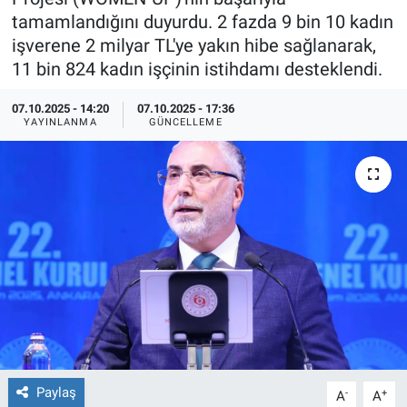
tamamlandığını duyurdu. 2 fazda 9 bin 10 kadın
TEKNOLOJİ
işverene 2 milyar TL'ye yakın hibe sağlanarak,
11 bin 824 kadın işçinin istihdamı desteklendi.
Dünya
07.10.2025 - 14:20
07.10.2025 - 17:36
İlçeler
YAYINLANMA
GÜNCELLEME
MAGAZİN
Bilim, Teknoloji
ASAYİŞ
ÇEVRE
HABERDE İNSAN
Paylaş
-
+
A
A
EĞİTİM