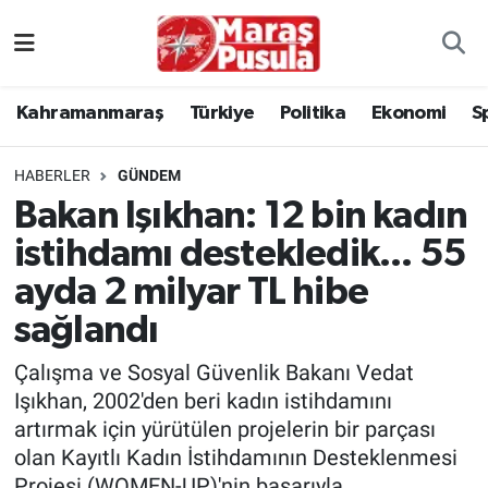
Kahramanmaraş
İstanbul Nöbetçi Eczaneler
Kahramanmaraş
Türkiye
Politika
Ekonomi
S
genel
İstanbul Hava Durumu
HABERLER
GÜNDEM
Türkiye
İstanbul Namaz Vakitleri
Bakan Işıkhan: 12 bin kadın
istihdamı destekledik... 55
Politika
İstanbul Trafik Yoğunluk Haritası
ayda 2 milyar TL hibe
Ekonomi
Süper Lig Puan Durumu ve Fikstür
sağlandı
Spor
Tüm Manşetler
Çalışma ve Sosyal Güvenlik Bakanı Vedat
Işıkhan, 2002'den beri kadın istihdamını
Kültür Sanat
Son Dakika Haberleri
artırmak için yürütülen projelerin bir parçası
olan Kayıtlı Kadın İstihdamının Desteklenmesi
Sağlık
Haber Arşivi
Projesi (WOMEN-UP)'nin başarıyla