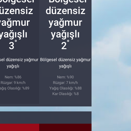
°
°
3
2
sel düzensiz yağmur
Bölgesel düzensiz yağmur
yağışlı
yağışlı
Nem: %86
Nem: %90
Rüzgar: 9 km/h
Rüzgar: 7 km/h
ağış Olasılığı: %89
Yağış Olasılığı: %88
Kar Olasılığı: %8