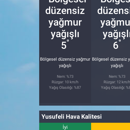
BİLİM VE TEKNOLOJİ
Güvenlik
°
°
5
6
Bölge
Bölgesel düzensiz yağmur
Bölgesel düzensiz 
yağışlı
yağışlı
Nem: %73
Nem: %73
Rüzgar: 10 km/h
Rüzgar: 12 km/
Yağış Olasılığı: %87
Yağış Olasılığı: %
Yusufeli Hava Kalitesi
İyi