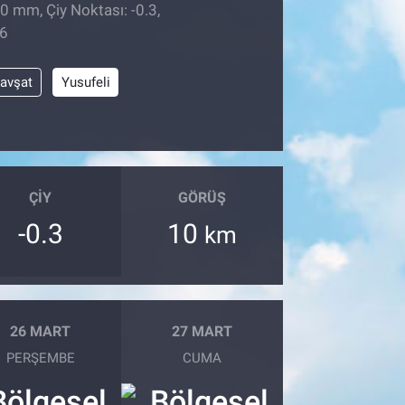
0 mm, Çiy Noktası: -0.3,
26
avşat
Yusufeli
ÇIY
GÖRÜŞ
-0.3
10
km
26 MART
27 MART
PERŞEMBE
CUMA