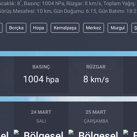
°
caklık: 8
, Basınç: 1004 hPa, Rüzgar: 8 km/s, Toplam Yağış: 
örüş Mesafesi: 10 km, Gün Doğumu: 6:15, Gün Batımı: 18:
Borçka
Hopa
Kemalpaşa
Merkez
Murgul
Ş
BASINÇ
RÜZGAR
1004
8
hpa
km/s
24 MART
25 MART
SALI
ÇARŞAMBA