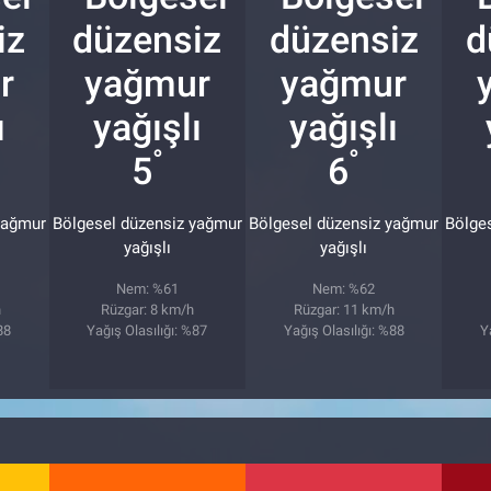
°
°
5
6
yağmur
Bölgesel düzensiz yağmur
Bölgesel düzensiz yağmur
Bölge
yağışlı
yağışlı
Nem: %61
Nem: %62
h
Rüzgar: 8 km/h
Rüzgar: 11 km/h
88
Yağış Olasılığı: %87
Yağış Olasılığı: %88
Y