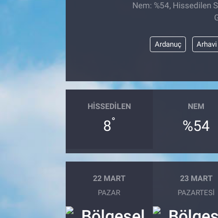
Nem: %54, Hissedilen Sı
TEKNOLOJİ
G
Dünya
Ardanuç
Arhavi
İlçeler
MAGAZİN
HISSEDILEN
NEM
Bilim, Teknoloji
°
8
%54
ASAYİŞ
ÇEVRE
22 MART
23 MART
HABERDE İNSAN
PAZAR
PAZARTESI
EĞİTİM