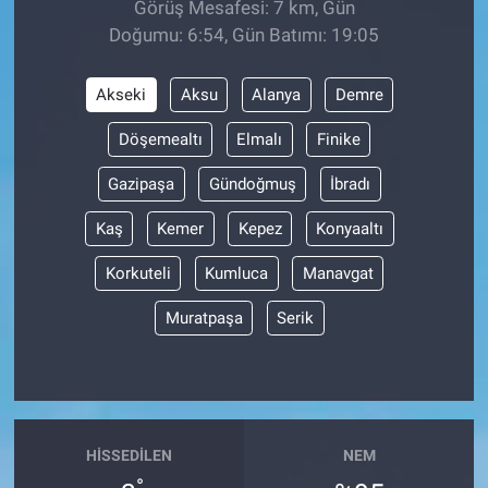
Görüş Mesafesi: 7 km, Gün
Doğumu: 6:54, Gün Batımı: 19:05
BİLİM VE TEKNOLOJİ
Akseki
Aksu
Alanya
Demre
Güvenlik
Döşemealtı
Elmalı
Finike
Bölge
Gazipaşa
Gündoğmuş
İbradı
Kaş
Kemer
Kepez
Konyaaltı
Korkuteli
Kumluca
Manavgat
Muratpaşa
Serik
HISSEDILEN
NEM
°