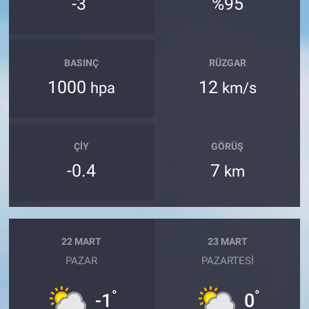
-3
%95
BASINÇ
RÜZGAR
1000
12
hpa
km/s
ÇIY
GÖRÜŞ
-0.4
7
km
22 MART
23 MART
PAZAR
PAZARTESI
°
°
-1
0