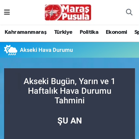
Kahramanmaraş
İstanbul Nöbetçi Eczaneler
Kahramanmaraş
Türkiye
Politika
Ekonomi
S
genel
İstanbul Hava Durumu
Akseki Hava Durumu
Türkiye
İstanbul Namaz Vakitleri
Politika
İstanbul Trafik Yoğunluk Haritası
Akseki Bugün, Yarın ve 1
Ekonomi
Süper Lig Puan Durumu ve Fikstür
Haftalık Hava Durumu
Tahmini
Spor
Tüm Manşetler
Kültür Sanat
Son Dakika Haberleri
ŞU AN
Sağlık
Haber Arşivi