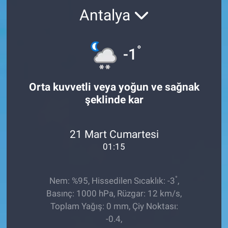
Antalya
TEKNOLOJİ
Dünya
°
-1
İlçeler
Orta kuvvetli veya yoğun ve sağnak
MAGAZİN
şeklinde kar
Bilim, Teknoloji
21 Mart Cumartesi
01:15
ASAYİŞ
ÇEVRE
°
Nem: %95, Hissedilen Sıcaklık: -3
,
Basınç: 1000 hPa, Rüzgar: 12 km/s,
HABERDE İNSAN
Toplam Yağış: 0 mm, Çiy Noktası:
-0.4,
EĞİTİM