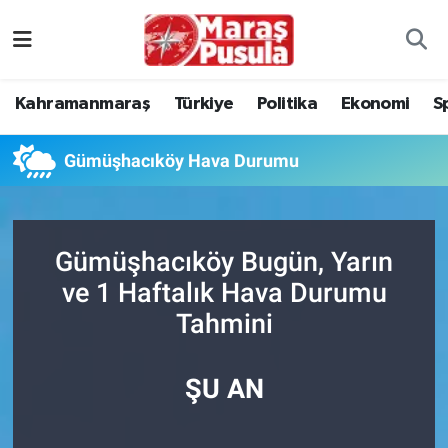
Kahramanmaraş
İstanbul Nöbetçi Eczaneler
Kahramanmaraş
Türkiye
Politika
Ekonomi
S
genel
İstanbul Hava Durumu
Gümüşhacıköy Hava Durumu
Türkiye
İstanbul Namaz Vakitleri
Politika
İstanbul Trafik Yoğunluk Haritası
Gümüşhacıköy Bugün, Yarın
Ekonomi
Süper Lig Puan Durumu ve Fikstür
ve 1 Haftalık Hava Durumu
Tahmini
Spor
Tüm Manşetler
Kültür Sanat
Son Dakika Haberleri
ŞU AN
Sağlık
Haber Arşivi