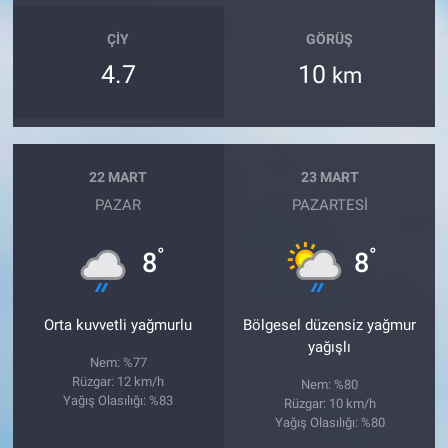
ÇIY
GÖRÜŞ
4.7
10
km
22 MART
23 MART
PAZAR
PAZARTESI
°
°
8
8
Orta kuvvetli yağmurlu
Bölgesel düzensiz yağmur
yağışlı
Nem: %77
Rüzgar: 12 km/h
Nem: %80
Yağış Olasılığı: %83
Rüzgar: 10 km/h
Yağış Olasılığı: %80