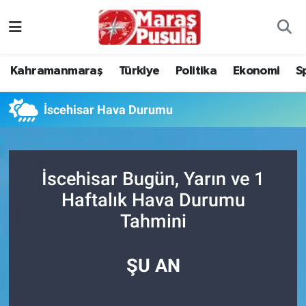
Kahramanmaraş
İstanbul Nöbetçi Eczaneler
Kahramanmaraş
Türkiye
Politika
Ekonomi
S
genel
İstanbul Hava Durumu
İscehisar Hava Durumu
Türkiye
İstanbul Namaz Vakitleri
Politika
İstanbul Trafik Yoğunluk Haritası
İscehisar Bugün, Yarın ve 1
Ekonomi
Süper Lig Puan Durumu ve Fikstür
Haftalık Hava Durumu
Tahmini
Spor
Tüm Manşetler
Kültür Sanat
Son Dakika Haberleri
ŞU AN
Sağlık
Haber Arşivi