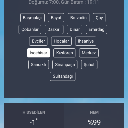
Doğumu: 7:00, Gün Batımı: 19:11
BİLİM VE TEKNOLOJİ
Başmakçı
Bayat
Bolvadin
Çay
Güvenlik
Çobanlar
Dazkırı
Dinar
Emirdağ
Evciler
Hocalar
İhsaniye
Bölge
İscehisar
Kızılören
Merkez
Sandıklı
Sinanpaşa
Şuhut
Sultandağı
HISSEDILEN
NEM
°
-1
%99