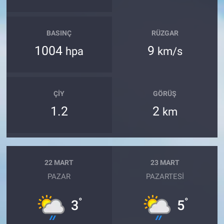
BASINÇ
RÜZGAR
1004
9
hpa
km/s
ÇIY
GÖRÜŞ
1.2
2
km
22 MART
23 MART
PAZAR
PAZARTESI
°
°
3
5