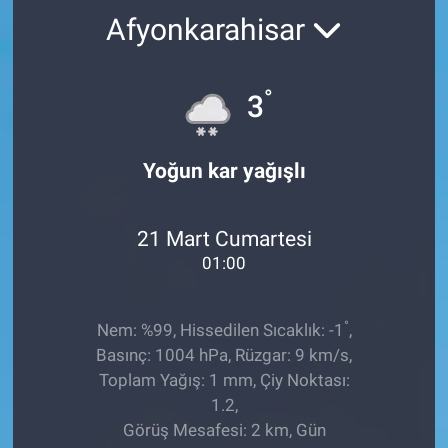
Afyonkarahisar
TEKNOLOJİ
Dünya
°
3
İlçeler
Yoğun kar yağışlı
MAGAZİN
21 Mart Cumartesi
Bilim, Teknoloji
01:00
ASAYİŞ
°
Nem: %99, Hissedilen Sıcaklık: -1
,
ÇEVRE
Basınç: 1004 hPa, Rüzgar: 9 km/s,
Toplam Yağış: 1 mm, Çiy Noktası:
HABERDE İNSAN
1.2,
Görüş Mesafesi: 2 km, Gün
EĞİTİM