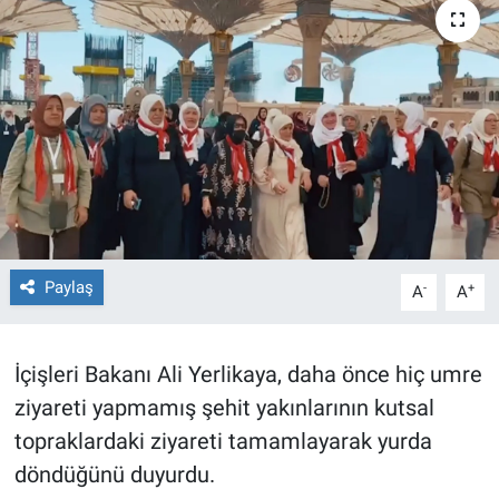
TEKNOLOJİ
Dünya
İlçeler
MAGAZİN
Bilim, Teknoloji
Paylaş
-
+
A
A
ASAYİŞ
İçişleri Bakanı Ali Yerlikaya, daha önce hiç umre
ÇEVRE
ziyareti yapmamış şehit yakınlarının kutsal
HABERDE İNSAN
topraklardaki ziyareti tamamlayarak yurda
döndüğünü duyurdu.
EĞİTİM