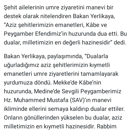
Şehit ailelerinin umre ziyaretini manevi bir
BİLİM VE TEKNOLOJİ
destek olarak nitelendiren Bakan Yerlikaya,
“Aziz şehitlerimizin emanetleri, Kâbe ve
Güvenlik
Peygamber Efendimiz’in huzurunda dua etti. Bu
dualar, milletimizin en değerli hazinesidir” dedi.
Bölge
Bakan Yerlikaya, paylaşımında, “Dualarla
uğurladığımız aziz şehitlerimizin kıymetli
emanetleri umre ziyaretlerini tamamlayarak
yurdumuza döndü. Mekke’de Kâbe’nin
huzurunda, Medine’de Sevgili Peygamberimiz
Hz. Muhammed Mustafa (SAV)’ın manevi
ikliminde ellerini semaya kaldırıp dualar ettiler.
Onların gönüllerinden yükselen bu dualar, aziz
milletimizin en kıymetli hazinesidir. Rabbim