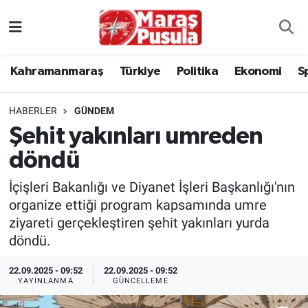
Kahramanmaraş
İstanbul Nöbetçi Eczaneler
Kahramanmaraş
Türkiye
Politika
Ekonomi
S
genel
İstanbul Hava Durumu
HABERLER
GÜNDEM
Türkiye
İstanbul Namaz Vakitleri
Şehit yakınları umreden
döndü
Politika
İstanbul Trafik Yoğunluk Haritası
İçişleri Bakanlığı ve Diyanet İşleri Başkanlığı'nın
Ekonomi
Süper Lig Puan Durumu ve Fikstür
organize ettiği program kapsamında umre
ziyareti gerçekleştiren şehit yakınları yurda
Spor
Tüm Manşetler
döndü.
Kültür Sanat
Son Dakika Haberleri
22.09.2025 - 09:52
22.09.2025 - 09:52
YAYINLANMA
GÜNCELLEME
Sağlık
Haber Arşivi