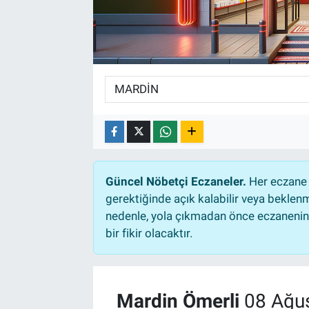
TEKNOLOJİ
Dünya
İlçeler
MAGAZİN
Bilim, Teknoloji
Güncel Nöbetçi Eczaneler.
Her eczane 
gerektiğinde açık kalabilir veya bekle
ASAYİŞ
nedenle, yola çıkmadan önce eczanenin a
bir fikir olacaktır.
ÇEVRE
HABERDE İNSAN
Mardin Ömerli
08 Ağus
EĞİTİM