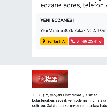
eczane adres, telefon 
BİLİM VE TEKNOLOJİ
YENİ ECZANESİ
Güvenlik
Yeni Mahalle 3086 Sokak No:2/4 Öme
Bölge
Yol Tarifi Al
0 ((48) 2)5 41 -3
TE Bilişim, yepyeni Flow temasıyla sizleri
buluştururken, sadelik ve modernizmi bir araya
getiriyor. Şatafattan kaçınıyor ve insanlara hab