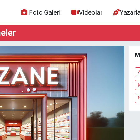
Foto Galeri
Videolar
Yazarla
eler
M
A
K