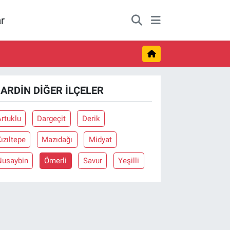
r
ARDIN DIĞER İLÇELER
rtuklu
Dargeçit
Derik
ızıltepe
Mazıdağı
Midyat
Nusaybin
Ömerli
Savur
Yeşilli