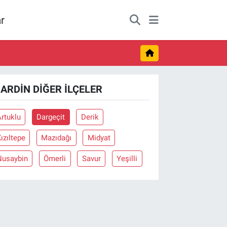
r
ARDIN DIĞER İLÇELER
rtuklu
Dargeçit
Derik
ızıltepe
Mazıdağı
Midyat
Nusaybin
Ömerli
Savur
Yeşilli