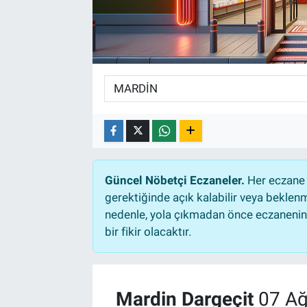
TEKNOLOJİ
Dünya
İlçeler
MAGAZİN
Bilim, Teknoloji
Güncel Nöbetçi Eczaneler.
Her eczane 
gerektiğinde açık kalabilir veya bekle
ASAYİŞ
nedenle, yola çıkmadan önce eczanenin a
bir fikir olacaktır.
ÇEVRE
HABERDE İNSAN
Mardin Dargeçit
07 Ağ
EĞİTİM