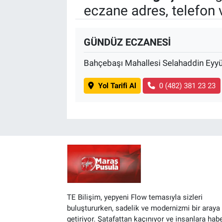
eczane adres, telefon 
BİLİM VE TEKNOLOJİ
GÜNDÜZ ECZANESİ
Güvenlik
Bahçebaşı Mahallesi Selahaddin Eyy
Bölge
Yol Tarifi Al
0 (482) 381 23 23
TE Bilişim, yepyeni Flow temasıyla sizleri
buluştururken, sadelik ve modernizmi bir araya
getiriyor. Şatafattan kaçınıyor ve insanlara hab