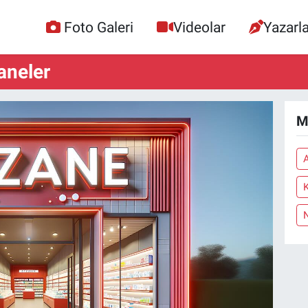
Foto Galeri
Videolar
Yazarla
aneler
M
A
K