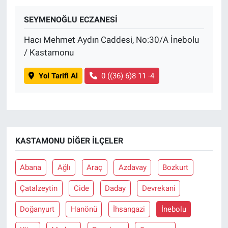
SEYMENOĞLU ECZANESİ
BİLİM VE TEKNOLOJİ
Hacı Mehmet Aydın Caddesi, No:30/A İnebolu
Güvenlik
/ Kastamonu
Bölge
Yol Tarifi Al
0 ((36) 6)8 11 -4
KASTAMONU DIĞER İLÇELER
Abana
Ağlı
Araç
Azdavay
Bozkurt
Çatalzeytin
Cide
Daday
Devrekani
Doğanyurt
Hanönü
İhsangazi
İnebolu