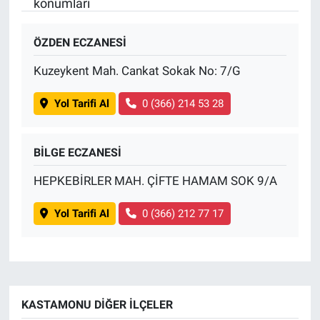
konumları
BİLİM VE TEKNOLOJİ
ÖZDEN ECZANESİ
Güvenlik
Kuzeykent Mah. Cankat Sokak No: 7/G
Yol Tarifi Al
0 (366) 214 53 28
Bölge
BİLGE ECZANESİ
HEPKEBİRLER MAH. ÇİFTE HAMAM SOK 9/A
Yol Tarifi Al
0 (366) 212 77 17
KASTAMONU DIĞER İLÇELER