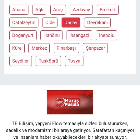
Abana
Ağlı
Araç
Azdavay
Bozkurt
Çatalzeytin
Cide
Daday
Devrekani
Doğanyurt
Hanönü
İhsangazi
İnebolu
Küre
Merkez
Pınarbaşı
Şenpazar
Seydiler
Taşköprü
Tosya
TE Bilişim, yepyeni Flow temasıyla sizleri buluştururken,
sadelik ve modernizmi bir araya getiriyor. Şatafattan kaçınıyor
ve insanlara haber okuyabilecekleri bir altyapı sunuyor.