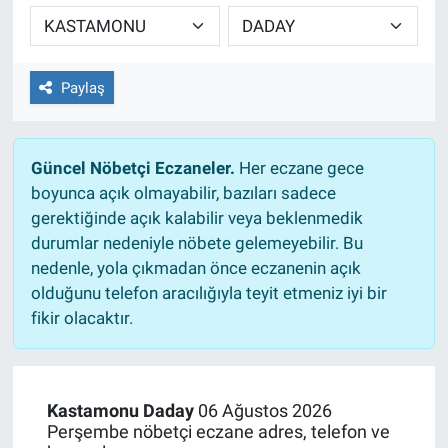
TEKNOLOJİ
Dünya
Paylaş
İlçeler
Güncel Nöbetçi Eczaneler.
Her eczane gece
MAGAZİN
boyunca açık olmayabilir, bazıları sadece
gerektiğinde açık kalabilir veya beklenmedik
Bilim, Teknoloji
durumlar nedeniyle nöbete gelemeyebilir. Bu
nedenle, yola çıkmadan önce eczanenin açık
ASAYİŞ
olduğunu telefon aracılığıyla teyit etmeniz iyi bir
fikir olacaktır.
ÇEVRE
HABERDE İNSAN
Kastamonu Daday
06 Ağustos 2026
Perşembe nöbetçi eczane adres, telefon ve
EĞİTİM