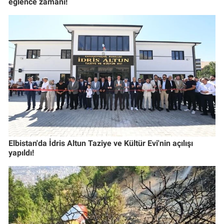
eğlence zamanı!
Elbistan'da İdris Altun Taziye ve Kültür Evi'nin açılışı
yapıldı!