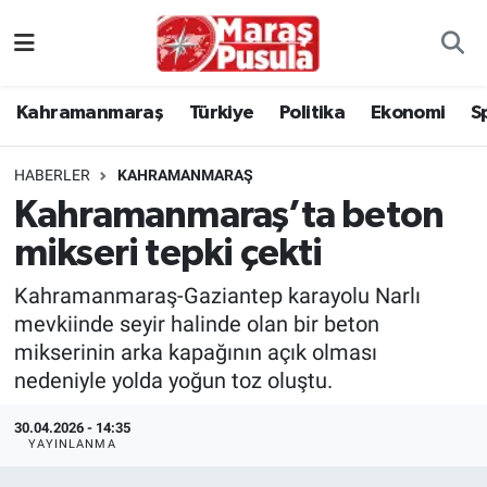
Kahramanmaraş
İstanbul Nöbetçi Eczaneler
Kahramanmaraş
Türkiye
Politika
Ekonomi
S
genel
İstanbul Hava Durumu
HABERLER
KAHRAMANMARAŞ
Türkiye
İstanbul Namaz Vakitleri
Kahramanmaraş’ta beton
mikseri tepki çekti
Politika
İstanbul Trafik Yoğunluk Haritası
Kahramanmaraş-Gaziantep karayolu Narlı
Ekonomi
Süper Lig Puan Durumu ve Fikstür
mevkiinde seyir halinde olan bir beton
mikserinin arka kapağının açık olması
Spor
Tüm Manşetler
nedeniyle yolda yoğun toz oluştu.
Kültür Sanat
Son Dakika Haberleri
30.04.2026 - 14:35
YAYINLANMA
Sağlık
Haber Arşivi