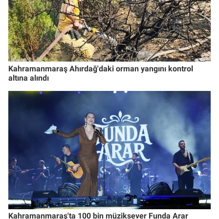
Kahramanmaraş Ahırdağ'daki orman yangını kontrol
altına alındı
Kahramanmaraş'ta 100 bin müziksever Funda Arar