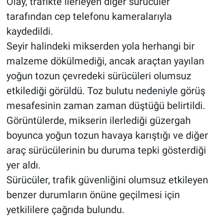
Olay, trafikte ilerleyen diğer sürücüler
tarafından cep telefonu kameralarıyla
BİLİM VE TEKNOLOJİ
kaydedildi.
Seyir halindeki mikserden yola herhangi bir
Güvenlik
malzeme dökülmediği, ancak araçtan yayılan
Bölge
yoğun tozun çevredeki sürücüleri olumsuz
etkilediği görüldü. Toz bulutu nedeniyle görüş
mesafesinin zaman zaman düştüğü belirtildi.
Görüntülerde, mikserin ilerlediği güzergah
boyunca yoğun tozun havaya karıştığı ve diğer
araç sürücülerinin bu duruma tepki gösterdiği
yer aldı.
Sürücüler, trafik güvenliğini olumsuz etkileyen
benzer durumların önüne geçilmesi için
yetkililere çağrıda bulundu.