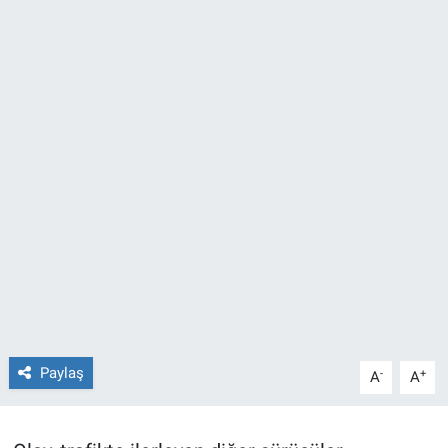
TEKNOLOJİ
Dünya
İlçeler
MAGAZİN
Bilim, Teknoloji
ASAYİŞ
ÇEVRE
Paylaş
-
+
A
A
HABERDE İNSAN
EĞİTİM