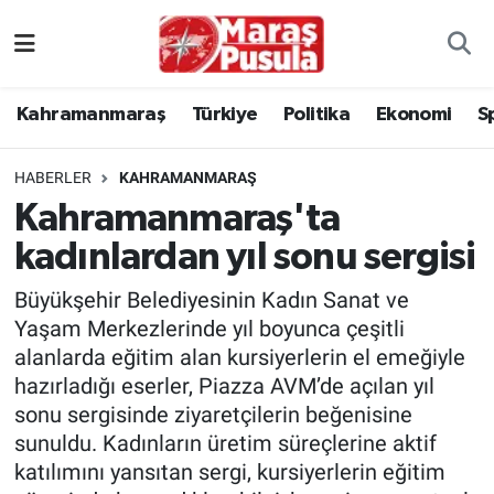
Kahramanmaraş
İstanbul Nöbetçi Eczaneler
Kahramanmaraş
Türkiye
Politika
Ekonomi
S
genel
İstanbul Hava Durumu
HABERLER
KAHRAMANMARAŞ
Türkiye
İstanbul Namaz Vakitleri
Kahramanmaraş'ta
kadınlardan yıl sonu sergisi
Politika
İstanbul Trafik Yoğunluk Haritası
Büyükşehir Belediyesinin Kadın Sanat ve
Ekonomi
Süper Lig Puan Durumu ve Fikstür
Yaşam Merkezlerinde yıl boyunca çeşitli
alanlarda eğitim alan kursiyerlerin el emeğiyle
Spor
Tüm Manşetler
hazırladığı eserler, Piazza AVM’de açılan yıl
sonu sergisinde ziyaretçilerin beğenisine
Kültür Sanat
Son Dakika Haberleri
sunuldu. Kadınların üretim süreçlerine aktif
katılımını yansıtan sergi, kursiyerlerin eğitim
Sağlık
Haber Arşivi