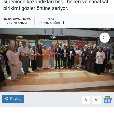
sürecinde kazandıkları bilgi, beceri ve sanatsal
birikimi gözler önüne seriyor.
TEKNOLOJİ
16.06.2026 - 16:26
3 DK
Dünya
YAYINLANMA
OKUNMA SÜRESI
İlçeler
MAGAZİN
Bilim, Teknoloji
ASAYİŞ
ÇEVRE
Paylaş
-
+
HABERDE İNSAN
A
A
EĞİTİM