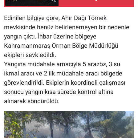
turnuvası tamamlandı
BİLİM VE TEKNOLOJİ
Edinilen bilgiye göre, Ahır Dağı Tömek
mevkisinde henüz belirlenemeyen bir nedenle
Güvenlik
yangın çıktı. İhbar üzerine bölgeye
Kahramanmaraş Orman Bölge Müdürlüğü
Bölge
ekipleri sevk edildi.
Yangına müdahale amacıyla 5 arazöz, 3 su
ikmal aracı ve 2 ilk müdahale aracı bölgede
görevlendirildi. Ekiplerin koordineli çalışması
sonucu yangın kısa sürede kontrol altına
alınarak söndürüldü.