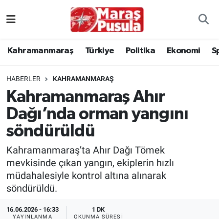
Kahramanmaraş
İstanbul Nöbetçi Eczaneler
Kahramanmaraş
Türkiye
Politika
Ekonomi
S
genel
İstanbul Hava Durumu
HABERLER
KAHRAMANMARAŞ
Türkiye
İstanbul Namaz Vakitleri
Kahramanmaraş Ahır
Dağı’nda orman yangını
Politika
İstanbul Trafik Yoğunluk Haritası
söndürüldü
Ekonomi
Süper Lig Puan Durumu ve Fikstür
Kahramanmaraş’ta Ahır Dağı Tömek
Spor
Tüm Manşetler
mevkisinde çıkan yangın, ekiplerin hızlı
müdahalesiyle kontrol altına alınarak
Kültür Sanat
Son Dakika Haberleri
söndürüldü.
16.06.2026 - 16:33
1 DK
Sağlık
Haber Arşivi
YAYINLANMA
OKUNMA SÜRESI