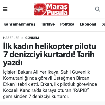
Kahramanmaraş
İstanbul Nöbetçi Eczaneler
Kahramanmaraş
Türkiye
Politika
Ekonomi
S
genel
İstanbul Hava Durumu
HABERLER
GÜNDEM
Türkiye
İstanbul Namaz Vakitleri
İlk kadın helikopter pilotu
7 denizciyi kurtardı! Tarih
Politika
İstanbul Trafik Yoğunluk Haritası
yazdı
Ekonomi
Süper Lig Puan Durumu ve Fikstür
İçişleri Bakanı Ali Yerlikaya, Sahil Güvenlik
Spor
Tüm Manşetler
Komutanlığı’nda görevli Üsteğmen Bircan
Erkan’ı tebrik etti. Erkan, ilk pilotluk görevinde
Kültür Sanat
Son Dakika Haberleri
Kocaeli Kandıra’da karaya oturan “RAPID”
gemisinden 7 denizciyi kurtardı.
Sağlık
Haber Arşivi