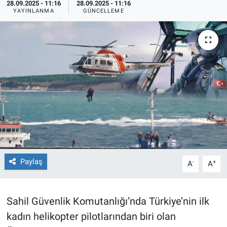
28.09.2025 - 11:16
28.09.2025 - 11:16
YAYINLANMA
GÜNCELLEME
TEKNOLOJİ
Dünya
İlçeler
MAGAZİN
Bilim, Teknoloji
ASAYİŞ
Paylaş
-
+
A
A
ÇEVRE
HABERDE İNSAN
Sahil Güvenlik Komutanlığı’nda Türkiye’nin ilk
kadın helikopter pilotlarından biri olan
EĞİTİM