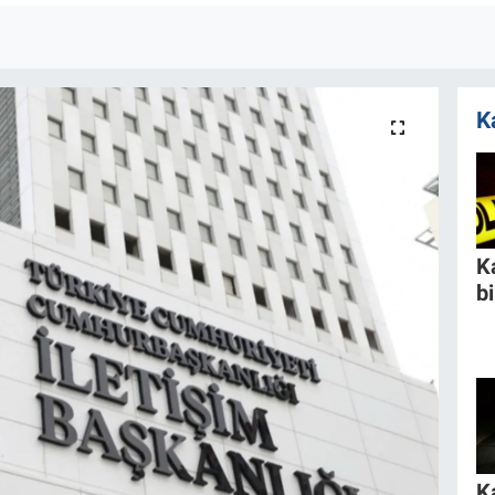
K
K
b
K