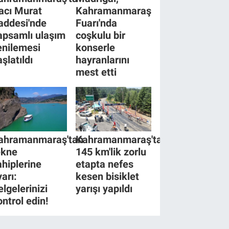
acı Murat
Kahramanmaraş
addesi'nde
Fuarı'nda
apsamlı ulaşım
coşkulu bir
enilemesi
konserle
şlatıldı
hayranlarını
mest etti
ahramanmaraş'tan
Kahramanmaraş'ta
ekne
145 km'lik zorlu
ahiplerine
etapta nefes
yarı:
kesen bisiklet
elgelerinizi
yarışı yapıldı
ontrol edin!