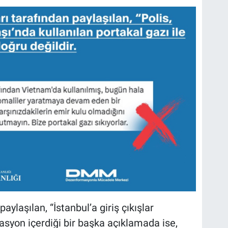
ylaşılan, “İstanbul’a giriş çıkışlar
asyon içerdiği bir başka açıklamada ise,