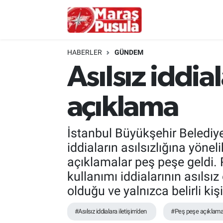
Kahramanmaraş
İstanbul Nöbetçi Eczaneler
HABERLER
GÜNDEM
genel
İstanbul Hava Durumu
Asılsız iddia
Türkiye
İstanbul Namaz Vakitleri
açıklama
Politika
İstanbul Trafik Yoğunluk Haritası
İstanbul Büyükşehir Belediy
Ekonomi
Süper Lig Puan Durumu ve Fikstür
iddiaların asılsızlığına yön
açıklamalar peş peşe geldi. 
Spor
Tüm Manşetler
kullanımı iddialarının asılsız
olduğu ve yalnızca belirli kişi
Kültür Sanat
Son Dakika Haberleri
#Asılsız iddialara iletişim'den
#Peş peşe açıklam
Sağlık
Haber Arşivi