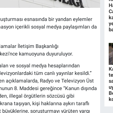
H
C
k
oruşturması esnasında bir yandan eylemler
y
asyon içerikli sosyal medya paylaşımları da
ba
lamalar İletişim Başkanlığı
ezi'nce kamuoyuna duyuruluyor.
 alan ve sosyal medya hesaplarından
K
evizyonlardaki tüm canlı yayınlar kesildi.”
t
ilen açıklamalarda, Radyo ve Televizyon Üst
s
u
anunun 8. Maddesi gereğince “Kanun dışında
B
en, illegal örgütlerin sözcüsü gibi
k
ana taşıyan, kişi haklarına aykırı taraflı
et büyüklerine, soruşturmayı yürüten yargı