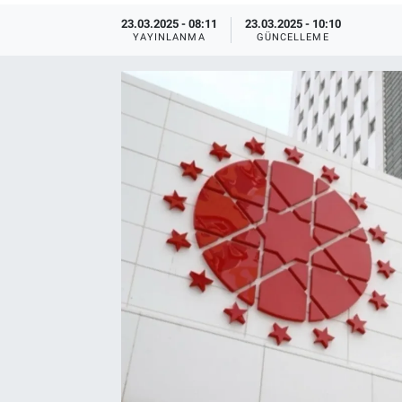
23.03.2025 - 08:11
23.03.2025 - 10:10
TEKNOLOJİ
YAYINLANMA
GÜNCELLEME
Dünya
İlçeler
MAGAZİN
Bilim, Teknoloji
ASAYİŞ
ÇEVRE
HABERDE İNSAN
EĞİTİM