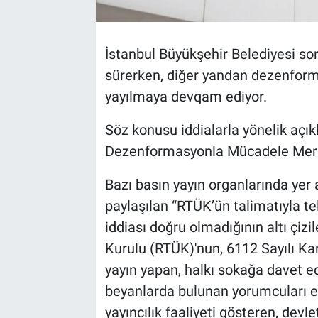
BİLİM VE TEKNOLOJİ
İstanbul Büyükşehir Belediyesi s
Güvenlik
sürerken, diğer yandan dezenform
yayılmaya devqam ediyor.
Bölge
Söz konusu iddialarla yönelik açık
Dezenformasyonla Mücadele Merk
Bazı basın yayın organlarında yer
paylaşılan “RTÜK’ün talimatıyla tel
iddiası doğru olmadığının altı çiz
Kurulu (RTÜK)'nun, 6112 Sayılı K
yayın yapan, halkı sokağa davet ed
beyanlarda bulunan yorumcuları ekr
yayıncılık faaliyeti gösteren, devl