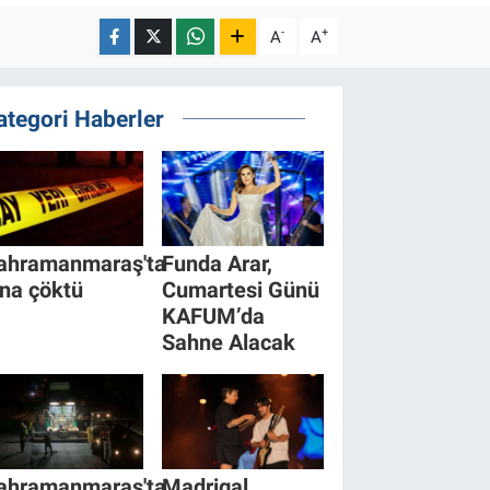
-
+
A
A
ategori Haberler
ahramanmaraş'ta
Funda Arar,
ina çöktü
Cumartesi Günü
KAFUM’da
Sahne Alacak
ahramanmaraş'ta
Madrigal,