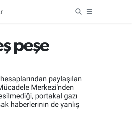
r
eş peşe
 hesaplarından paylaşılan
a Mücadele Merkezi'nden
esilmediği, portakal gazı
asak haberlerinin de yanlış