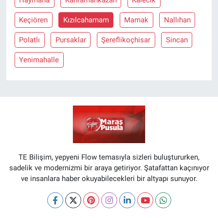
Haymana
Kahramankazan
Kalecik
Keçiören
Kızılcahamam
Mamak
Nallıhan
Polatlı
Pursaklar
Şereflikoçhisar
Sincan
Yenimahalle
TE Bilişim, yepyeni Flow temasıyla sizleri buluştururken,
sadelik ve modernizmi bir araya getiriyor. Şatafattan kaçınıyor
ve insanlara haber okuyabilecekleri bir altyapı sunuyor.