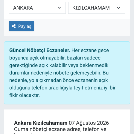
TEKNOLOJİ
Dünya
Paylaş
İlçeler
Güncel Nöbetçi Eczaneler.
Her eczane gece
MAGAZİN
boyunca açık olmayabilir, bazıları sadece
gerektiğinde açık kalabilir veya beklenmedik
Bilim, Teknoloji
durumlar nedeniyle nöbete gelemeyebilir. Bu
nedenle, yola çıkmadan önce eczanenin açık
ASAYİŞ
olduğunu telefon aracılığıyla teyit etmeniz iyi bir
fikir olacaktır.
ÇEVRE
HABERDE İNSAN
Ankara Kızılcahamam
07 Ağustos 2026
Cuma nöbetçi eczane adres, telefon ve
EĞİTİM