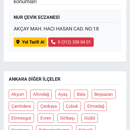
konumları
BİLİM VE TEKNOLOJİ
NUR ÇEVİK ECZANESİ
Güvenlik
AKÇAY MAH. HACI HASAN CAD. NO:18
Yol Tarifi Al
0 (312) 358 04 01
Bölge
ANKARA DIĞER İLÇELER
Akyurt
Altındağ
Ayaş
Bala
Beypazarı
Çamlıdere
Çankaya
Çubuk
Elmadağ
Etimesgut
Evren
Gölbaşı
Güdül