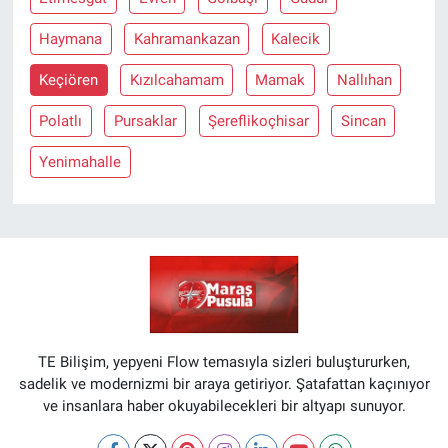
Haymana
Kahramankazan
Kalecik
Keçiören
Kızılcahamam
Mamak
Nallıhan
Polatlı
Pursaklar
Şereflikoçhisar
Sincan
Yenimahalle
TE Bilişim, yepyeni Flow temasıyla sizleri buluştururken,
sadelik ve modernizmi bir araya getiriyor. Şatafattan kaçınıyor
ve insanlara haber okuyabilecekleri bir altyapı sunuyor.