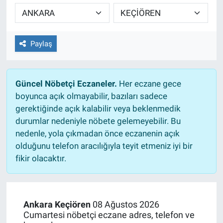
TEKNOLOJİ
Dünya
Paylaş
İlçeler
Güncel Nöbetçi Eczaneler.
Her eczane gece
MAGAZİN
boyunca açık olmayabilir, bazıları sadece
gerektiğinde açık kalabilir veya beklenmedik
Bilim, Teknoloji
durumlar nedeniyle nöbete gelemeyebilir. Bu
nedenle, yola çıkmadan önce eczanenin açık
ASAYİŞ
olduğunu telefon aracılığıyla teyit etmeniz iyi bir
fikir olacaktır.
ÇEVRE
HABERDE İNSAN
Ankara Keçiören
08 Ağustos 2026
Cumartesi nöbetçi eczane adres, telefon ve
EĞİTİM