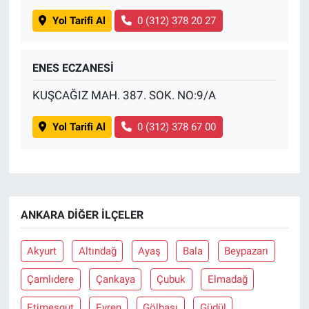
Yol Tarifi Al
0 (312) 378 20 27
ENES ECZANESİ
KUŞCAĞIZ MAH. 387. SOK. NO:9/A
Yol Tarifi Al
0 (312) 378 67 00
ANKARA DIĞER İLÇELER
Akyurt
Altındağ
Ayaş
Bala
Beypazarı
Çamlıdere
Çankaya
Çubuk
Elmadağ
Etimesgut
Evren
Gölbaşı
Güdül