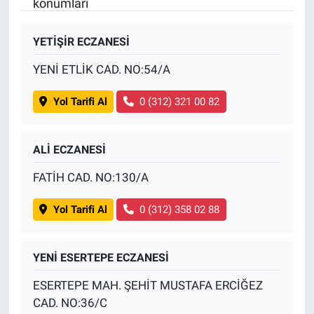
konumları
BİLİM VE TEKNOLOJİ
YETİŞİR ECZANESİ
Güvenlik
YENİ ETLİK CAD. NO:54/A
Yol Tarifi Al
0 (312) 321 00 82
Bölge
ALİ ECZANESİ
FATİH CAD. NO:130/A
Yol Tarifi Al
0 (312) 358 02 88
YENİ ESERTEPE ECZANESİ
ESERTEPE MAH. ŞEHİT MUSTAFA ERCİĞEZ
CAD. NO:36/C