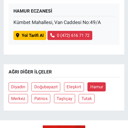
HAMUR ECZANESİ
BİLİM VE TEKNOLOJİ
Kümbet Mahallesi, Van Caddesi No:49/A
Güvenlik
Yol Tarifi Al
0 (472) 616 71 72
Bölge
AĞRI DIĞER İLÇELER
Diyadin
Doğubayazıt
Eleşkirt
Hamur
Merkez
Patnos
Taşlıçay
Tutak