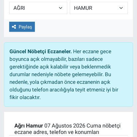
TEKNOLOJİ
Dünya
Paylaş
İlçeler
Güncel Nöbetçi Eczaneler.
Her eczane gece
MAGAZİN
boyunca açık olmayabilir, bazıları sadece
gerektiğinde açık kalabilir veya beklenmedik
Bilim, Teknoloji
durumlar nedeniyle nöbete gelemeyebilir. Bu
nedenle, yola çıkmadan önce eczanenin açık
ASAYİŞ
olduğunu telefon aracılığıyla teyit etmeniz iyi bir
fikir olacaktır.
ÇEVRE
HABERDE İNSAN
Ağrı Hamur
07 Ağustos 2026 Cuma nöbetçi
eczane adres, telefon ve konumları
EĞİTİM