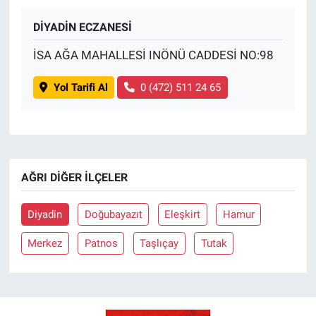
DİYADİN ECZANESİ
BİLİM VE TEKNOLOJİ
İSA AĞA MAHALLESİ INÖNÜ CADDESİ NO:98
Güvenlik
Yol Tarifi Al
0 (472) 511 24 65
Bölge
AĞRI DIĞER İLÇELER
Diyadin
Doğubayazıt
Eleşkirt
Hamur
Merkez
Patnos
Taşlıçay
Tutak