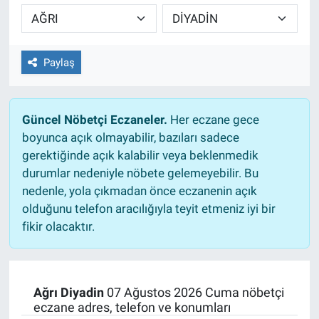
TEKNOLOJİ
Dünya
Paylaş
İlçeler
Güncel Nöbetçi Eczaneler.
Her eczane gece
MAGAZİN
boyunca açık olmayabilir, bazıları sadece
gerektiğinde açık kalabilir veya beklenmedik
Bilim, Teknoloji
durumlar nedeniyle nöbete gelemeyebilir. Bu
nedenle, yola çıkmadan önce eczanenin açık
ASAYİŞ
olduğunu telefon aracılığıyla teyit etmeniz iyi bir
fikir olacaktır.
ÇEVRE
HABERDE İNSAN
Ağrı Diyadin
07 Ağustos 2026 Cuma nöbetçi
eczane adres, telefon ve konumları
EĞİTİM