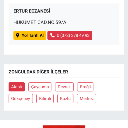
ERTUR ECZANESİ
BİLİM VE TEKNOLOJİ
HÜKÜMET CAD.NO.59/A
Güvenlik
Yol Tarifi Al
0 (372) 378 49 93
Bölge
ZONGULDAK DIĞER İLÇELER
Alaplı
Çaycuma
Devrek
Ereğli
Gökçebey
Kilimli
Kozlu
Merkez