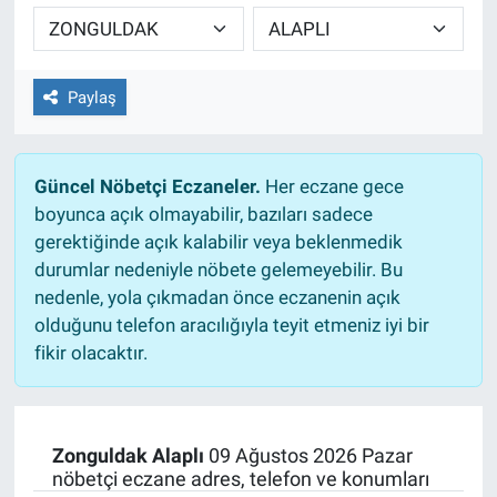
TEKNOLOJİ
Dünya
Paylaş
İlçeler
Güncel Nöbetçi Eczaneler.
Her eczane gece
MAGAZİN
boyunca açık olmayabilir, bazıları sadece
gerektiğinde açık kalabilir veya beklenmedik
Bilim, Teknoloji
durumlar nedeniyle nöbete gelemeyebilir. Bu
nedenle, yola çıkmadan önce eczanenin açık
ASAYİŞ
olduğunu telefon aracılığıyla teyit etmeniz iyi bir
fikir olacaktır.
ÇEVRE
HABERDE İNSAN
Zonguldak Alaplı
09 Ağustos 2026 Pazar
nöbetçi eczane adres, telefon ve konumları
EĞİTİM