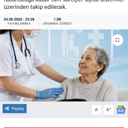
üzerinden takip edilecek.
TEKNOLOJİ
24.06.2026 - 23:28
1 DK
YAYINLANMA
OKUNMA SÜRESI
Dünya
İlçeler
MAGAZİN
Bilim, Teknoloji
ASAYİŞ
ÇEVRE
Paylaş
-
+
A
A
HABERDE İNSAN
EĞİTİM