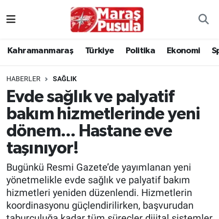
Kahramanmaraş
İstanbul Nöbetçi Eczaneler
Kahramanmaraş
Türkiye
Politika
Ekonomi
S
genel
İstanbul Hava Durumu
HABERLER
SAĞLIK
Türkiye
İstanbul Namaz Vakitleri
Evde sağlık ve palyatif
bakım hizmetlerinde yeni
Politika
İstanbul Trafik Yoğunluk Haritası
dönem... Hastane eve
Ekonomi
Süper Lig Puan Durumu ve Fikstür
taşınıyor!
Spor
Tüm Manşetler
Bugünkü Resmi Gazete’de yayımlanan yeni
yönetmelikle evde sağlık ve palyatif bakım
Kültür Sanat
Son Dakika Haberleri
hizmetleri yeniden düzenlendi. Hizmetlerin
koordinasyonu güçlendirilirken, başvurudan
Sağlık
Haber Arşivi
taburculuğa kadar tüm süreçler dijital sistemler