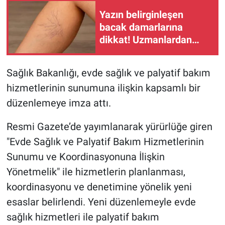
Yazın belirginleşen
BİLİM VE TEKNOLOJİ
bacak damarlarına
dikkat! Uzmanlardan
Güvenlik
toplardamar yetmezliği
uyarısı
Sağlık Bakanlığı, evde sağlık ve palyatif bakım
Bölge
hizmetlerinin sunumuna ilişkin kapsamlı bir
düzenlemeye imza attı.
Resmi Gazete’de yayımlanarak yürürlüğe giren
"Evde Sağlık ve Palyatif Bakım Hizmetlerinin
Sunumu ve Koordinasyonuna İlişkin
Yönetmelik" ile hizmetlerin planlanması,
koordinasyonu ve denetimine yönelik yeni
esaslar belirlendi. Yeni düzenlemeyle evde
sağlık hizmetleri ile palyatif bakım