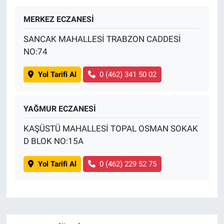
MERKEZ ECZANESİ
BİLİM VE TEKNOLOJİ
SANCAK MAHALLESİ TRABZON CADDESİ
Güvenlik
NO:74
Bölge
Yol Tarifi Al
0 (462) 341 50 02
YAĞMUR ECZANESİ
KAŞÜSTÜ MAHALLESİ TOPAL OSMAN SOKAK
D BLOK NO:15A
Yol Tarifi Al
0 (462) 229 52 75