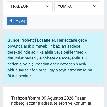
TEKNOLOJİ
Dünya
Paylaş
İlçeler
Güncel Nöbetçi Eczaneler.
Her eczane gece
MAGAZİN
boyunca açık olmayabilir, bazıları sadece
gerektiğinde açık kalabilir veya beklenmedik
Bilim, Teknoloji
durumlar nedeniyle nöbete gelemeyebilir. Bu
nedenle, yola çıkmadan önce eczanenin açık
ASAYİŞ
olduğunu telefon aracılığıyla teyit etmeniz iyi bir
fikir olacaktır.
ÇEVRE
HABERDE İNSAN
Trabzon Yomra
09 Ağustos 2026 Pazar
nöbetçi eczane adres, telefon ve konumları
EĞİTİM