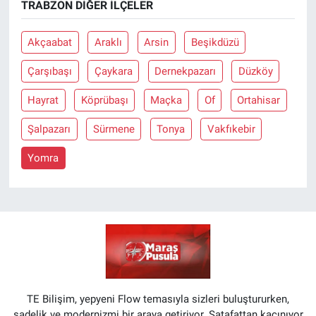
TRABZON DIĞER İLÇELER
Akçaabat
Araklı
Arsin
Beşikdüzü
Çarşıbaşı
Çaykara
Dernekpazarı
Düzköy
Hayrat
Köprübaşı
Maçka
Of
Ortahisar
Şalpazarı
Sürmene
Tonya
Vakfıkebir
Yomra
TE Bilişim, yepyeni Flow temasıyla sizleri buluştururken,
sadelik ve modernizmi bir araya getiriyor. Şatafattan kaçınıyor