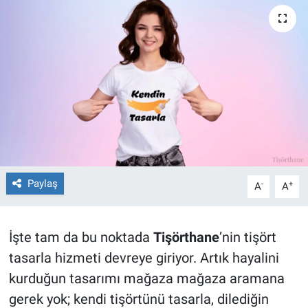
TEKNOLOJİ
Dünya
İlçeler
MAGAZİN
Bilim, Teknoloji
Paylaş
-
+
A
A
ASAYİŞ
ÇEVRE
İşte tam da bu noktada
Tişörthane
’nin tişört
tasarla hizmeti devreye giriyor. Artık hayalini
HABERDE İNSAN
kurduğun tasarımı mağaza mağaza aramana
gerek yok; kendi tişörtünü tasarla, dilediğin
EĞİTİM