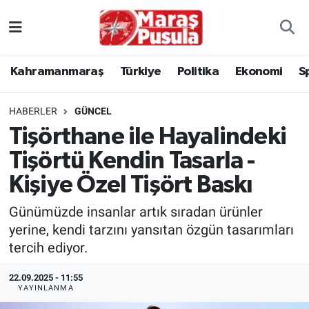
Kahramanmaraş
İstanbul Nöbetçi Eczaneler
Kahramanmaraş
Türkiye
Politika
Ekonomi
S
genel
İstanbul Hava Durumu
HABERLER
GÜNCEL
Türkiye
İstanbul Namaz Vakitleri
Tişörthane ile Hayalindeki
Tişörtü Kendin Tasarla -
Politika
İstanbul Trafik Yoğunluk Haritası
Kişiye Özel Tişört Baskı
Ekonomi
Süper Lig Puan Durumu ve Fikstür
Günümüzde insanlar artık sıradan ürünler
Spor
Tüm Manşetler
yerine, kendi tarzını yansıtan özgün tasarımları
tercih ediyor.
Kültür Sanat
Son Dakika Haberleri
22.09.2025 - 11:55
YAYINLANMA
Sağlık
Haber Arşivi