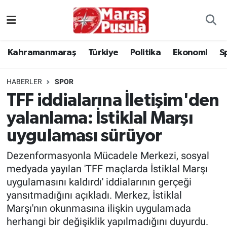
Kahramanmaraş
İstanbul Nöbetçi Eczaneler
Kahramanmaraş
Türkiye
Politika
Ekonomi
S
genel
İstanbul Hava Durumu
HABERLER
SPOR
Türkiye
İstanbul Namaz Vakitleri
TFF iddialarına İletişim'den
yalanlama: İstiklal Marşı
Politika
İstanbul Trafik Yoğunluk Haritası
uygulaması sürüyor
Ekonomi
Süper Lig Puan Durumu ve Fikstür
Dezenformasyonla Mücadele Merkezi, sosyal
Spor
Tüm Manşetler
medyada yayılan 'TFF maçlarda İstiklal Marşı
uygulamasını kaldırdı' iddialarının gerçeği
Kültür Sanat
Son Dakika Haberleri
yansıtmadığını açıkladı. Merkez, İstiklal
Marşı'nın okunmasına ilişkin uygulamada
Sağlık
Haber Arşivi
herhangi bir değişiklik yapılmadığını duyurdu.