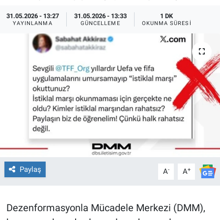
31.05.2026 - 13:27
31.05.2026 - 13:33
1 DK
TEKNOLOJİ
YAYINLANMA
GÜNCELLEME
OKUNMA SÜRESI
Dünya
İlçeler
MAGAZİN
Bilim, Teknoloji
ASAYİŞ
ÇEVRE
Paylaş
-
+
A
A
HABERDE İNSAN
Dezenformasyonla Mücadele Merkezi (DMM),
EĞİTİM