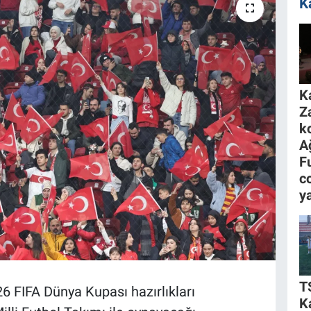
K
K
Z
k
A
F
c
y
T
26 FIFA Dünya Kupası hazırlıkları
K