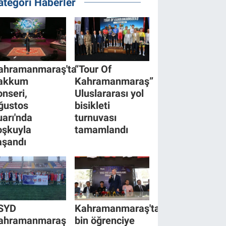
ategori Haberler
ahramanmaraş'ta
“Tour Of
akkum
Kahramanmaraş”
onseri,
Uluslararası yol
ğustos
bisikleti
uarı'nda
turnuvası
oşkuyla
tamamlandı
aşandı
SYD
Kahramanmaraş'ta
ahramanmaraş
bin öğrenciye