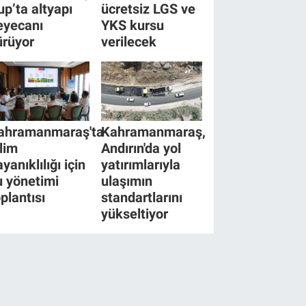
up’ta altyapı
ücretsiz LGS ve
eyecanı
YKS kursu
ürüyor
verilecek
ahramanmaraş'ta
Kahramanmaraş,
klim
Andırın'da yol
yanıklılığı için
yatırımlarıyla
u yönetimi
ulaşımın
oplantısı
standartlarını
yükseltiyor