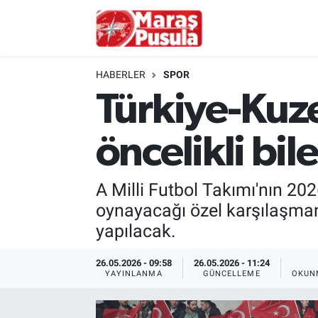
Kahramanmaraş
İstanbul Nöbetçi Eczaneler
HABERLER
SPOR
genel
İstanbul Hava Durumu
Türkiye-Kuz
Türkiye
İstanbul Namaz Vakitleri
öncelikli bile
Politika
İstanbul Trafik Yoğunluk Haritası
A Milli Futbol Takımı'nın 2
Ekonomi
Süper Lig Puan Durumu ve Fikstür
oynayacağı özel karşılaşmanın
yapılacak.
Spor
Tüm Manşetler
26.05.2026 - 09:58
26.05.2026 - 11:24
Kültür Sanat
Son Dakika Haberleri
YAYINLANMA
GÜNCELLEME
OKUN
Sağlık
Haber Arşivi