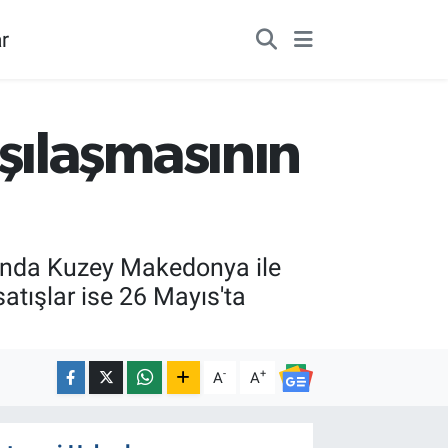
r
şılaşmasının
mında Kuzey Makedonya ile
satışlar ise 26 Mayıs'ta
-
+
A
A