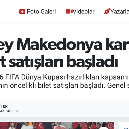
Foto Galeri
Videolar
Yazarla
ey Makedonya kar
t satışları başladı
026 FIFA Dünya Kupası hazırlıkları kapsa
 öncelikli bilet satışları başladı. Genel 
1 DK
MA SÜRESI