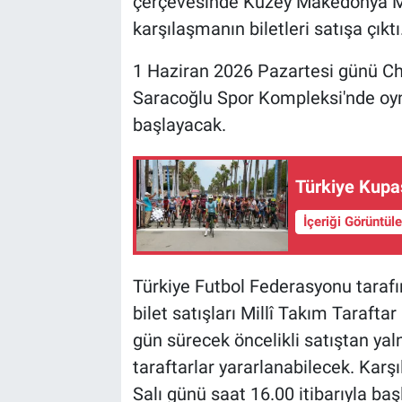
çerçevesinde Kuzey Makedonya Mil
karşılaşmanın biletleri satışa çıktı
BİLİM VE TEKNOLOJİ
1 Haziran 2026 Pazartesi günü 
Güvenlik
Saracoğlu Spor Kompleksi'nde oy
başlayacak.
Bölge
Türkiye Kupas
İçeriği Görüntül
Türkiye Futbol Federasyonu tarafı
bilet satışları Millî Takım Taraftar
gün sürecek öncelikli satıştan yaln
taraftarlar yararlanabilecek. Karşı
Salı günü saat 16.00 itibarıyla baş