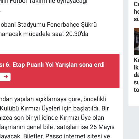
li Futbol Takımı ile oynayacağı
C
.
h
s
Chobani Stadyumu Fenerbahçe Şükrü
nanacak mücadele saat 20.30'da
K
ı 6. Etap Puanlı Yol Yarışları sona erdi
i
da
e
s
t
ndan yapılan açıklamaya göre, öncelikli
 Kulübü Kırmızı Üyeleri için başlatıldı. Bir
ızca son bir yıl içinde Kırmızı Üye olan
laşmanın genel bilet satışları ise 26 Mayıs
layacak. Biletler, Passo internet sitesi ve