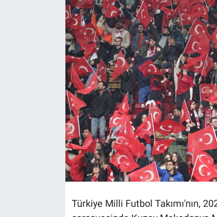
TEKNOLOJİ
Dünya
İlçeler
MAGAZİN
Bilim, Teknoloji
ASAYİŞ
ÇEVRE
HABERDE İNSAN
Türkiye Milli Futbol Takımı'nın, 20
EĞİTİM