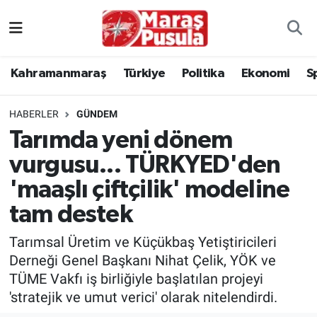
Kahramanmaraş
İstanbul Nöbetçi Eczaneler
Kahramanmaraş
Türkiye
Politika
Ekonomi
S
genel
İstanbul Hava Durumu
HABERLER
GÜNDEM
Türkiye
İstanbul Namaz Vakitleri
Tarımda yeni dönem
vurgusu... TÜRKYED'den
Politika
İstanbul Trafik Yoğunluk Haritası
'maaşlı çiftçilik' modeline
Ekonomi
Süper Lig Puan Durumu ve Fikstür
tam destek
Spor
Tüm Manşetler
Tarımsal Üretim ve Küçükbaş Yetiştiricileri
Derneği Genel Başkanı Nihat Çelik, YÖK ve
Kültür Sanat
Son Dakika Haberleri
TÜME Vakfı iş birliğiyle başlatılan projeyi
'stratejik ve umut verici' olarak nitelendirdi.
Sağlık
Haber Arşivi