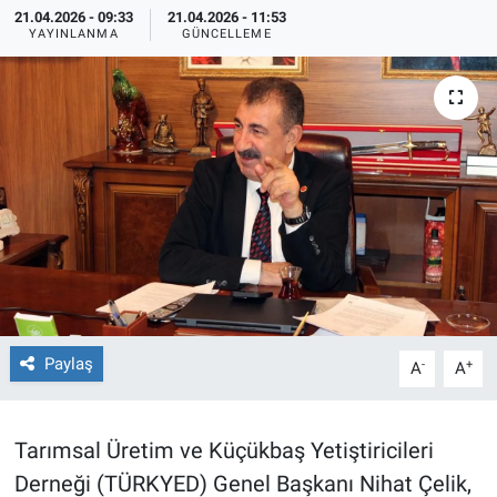
21.04.2026 - 09:33
21.04.2026 - 11:53
YAYINLANMA
GÜNCELLEME
TEKNOLOJİ
Dünya
İlçeler
MAGAZİN
Bilim, Teknoloji
ASAYİŞ
Paylaş
-
+
A
A
ÇEVRE
HABERDE İNSAN
Tarımsal Üretim ve Küçükbaş Yetiştiricileri
Derneği (TÜRKYED) Genel Başkanı Nihat Çelik,
EĞİTİM