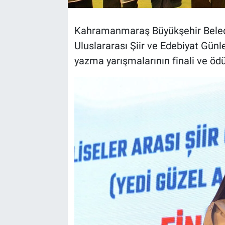
BİLİM VE TEKNOLOJİ
Kahramanmaraş Büyükşehir Belediy
Uluslararası Şiir ve Edebiyat Günl
Güvenlik
yazma yarışmalarının finali ve ödül
Bölge