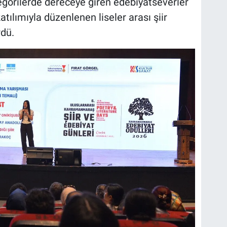
gorilerde dereceye giren edebiyatseverler
tılımıyla düzenlenen liseler arası şiir
rdü.