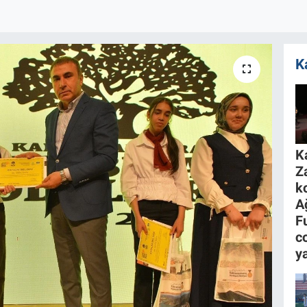
K
K
Z
k
A
F
c
y