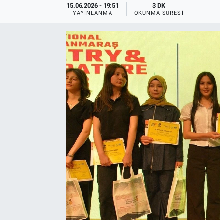
15.06.2026 - 19:51
3 DK
YAYINLANMA
OKUNMA SÜRESI
TEKNOLOJİ
Dünya
İlçeler
MAGAZİN
Bilim, Teknoloji
ASAYİŞ
ÇEVRE
HABERDE İNSAN
EĞİTİM