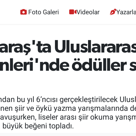
Foto Galeri
Videolar
Yazarla
ş'ta Uluslararası
leri'nde ödüller s
dan bu yıl 6’ncısı gerçekleştirilecek Ulusl
en şiir ve öykü yazma yarışmalarında d
kavuşurken, liseler arası şiir okuma yarı
 büyük beğeni topladı.