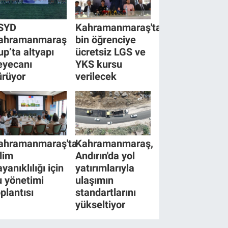
SYD
Kahramanmaraş'ta
ahramanmaraş
bin öğrenciye
up’ta altyapı
ücretsiz LGS ve
eyecanı
YKS kursu
ürüyor
verilecek
ahramanmaraş'ta
Kahramanmaraş,
klim
Andırın'da yol
yanıklılığı için
yatırımlarıyla
u yönetimi
ulaşımın
oplantısı
standartlarını
yükseltiyor