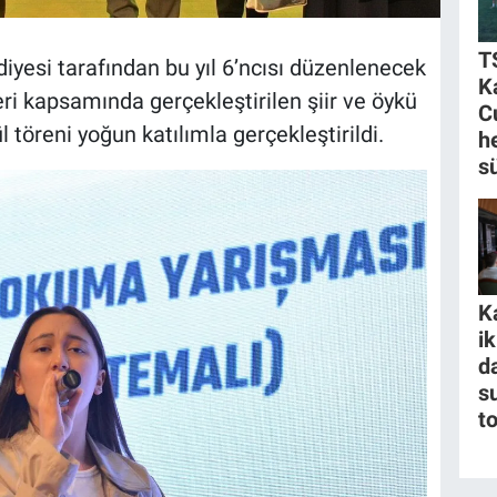
T
esi tarafından bu yıl 6’ncısı düzenlenecek
K
eri kapsamında gerçekleştirilen şiir ve öykü
C
 töreni yoğun katılımla gerçekleştirildi.
h
s
K
i
da
s
t