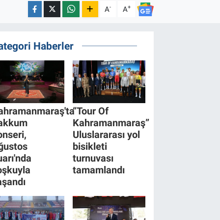
-
+
A
A
ategori Haberler
ahramanmaraş'ta
“Tour Of
akkum
Kahramanmaraş”
onseri,
Uluslararası yol
ğustos
bisikleti
uarı'nda
turnuvası
oşkuyla
tamamlandı
aşandı