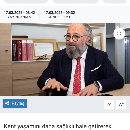
TEKNOLOJİ
17.03.2025 - 08:42
17.03.2025 - 09:32
YAYINLANMA
GÜNCELLEME
Dünya
İlçeler
MAGAZİN
Bilim, Teknoloji
ASAYİŞ
ÇEVRE
Paylaş
-
+
A
A
HABERDE İNSAN
Kent yaşamını daha sağlıklı hale getirerek
EĞİTİM