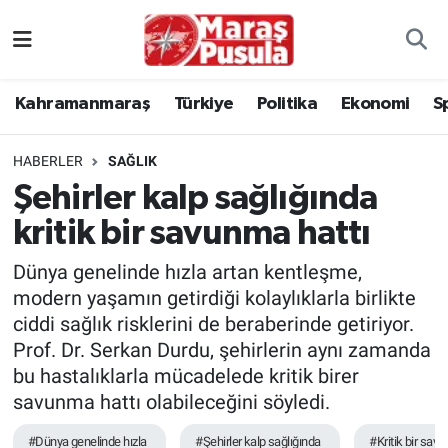
Kahramanmaraş
İstanbul Nöbetçi Eczaneler
Kahramanmaraş
Türkiye
Politika
Ekonomi
S
genel
İstanbul Hava Durumu
HABERLER
SAĞLIK
Türkiye
İstanbul Namaz Vakitleri
Şehirler kalp sağlığında
kritik bir savunma hattı
Politika
İstanbul Trafik Yoğunluk Haritası
Dünya genelinde hızla artan kentleşme,
Ekonomi
Süper Lig Puan Durumu ve Fikstür
modern yaşamın getirdiği kolaylıklarla birlikte
ciddi sağlık risklerini de beraberinde getiriyor.
Spor
Tüm Manşetler
Prof. Dr. Serkan Durdu, şehirlerin aynı zamanda
bu hastalıklarla mücadelede kritik birer
Kültür Sanat
Son Dakika Haberleri
savunma hattı olabileceğini söyledi.
Sağlık
Haber Arşivi
#Dünya genelinde hızla
#Şehirler kalp sağlığında
#Kritik bir sav