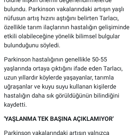
rolüne ilişkin önemli değerlendirmelerde
bulundu. Parkinson vakalarındaki artışın yaşlı
BİLİM VE TEKNOLOJİ
nüfusun artış hızını aştığını belirten Tarlacı,
özellikle tarım ilaçlarının hastalığın gelişiminde
Güvenlik
etkili olabileceğine yönelik bilimsel bulgular
bulunduğunu söyledi.
Bölge
Parkinson hastalığının genellikle 50-55
yaşlarında ortaya çıktığını ifade eden Tarlacı,
uzun yıllardır köylerde yaşayanlar, tarımla
uğraşanlar ve kuyu suyu kullanan kişilerde
hastalığın daha sık görüldüğünün bilindiğini
kaydetti.
'YAŞLANMA TEK BAŞINA AÇIKLAMIYOR'
Parkinson vakalarındaki artışın yalnızca