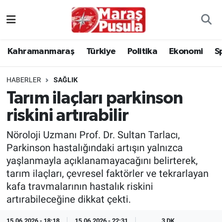
Kahramanmaraş
İstanbul Nöbetçi Eczaneler
Kahramanmaraş
Türkiye
Politika
Ekonomi
S
genel
İstanbul Hava Durumu
HABERLER
SAĞLIK
Türkiye
İstanbul Namaz Vakitleri
Tarım ilaçları parkinson
riskini artırabilir
Politika
İstanbul Trafik Yoğunluk Haritası
Nöroloji Uzmanı Prof. Dr. Sultan Tarlacı,
Ekonomi
Süper Lig Puan Durumu ve Fikstür
Parkinson hastalığındaki artışın yalnızca
yaşlanmayla açıklanamayacağını belirterek,
Spor
Tüm Manşetler
tarım ilaçları, çevresel faktörler ve tekrarlayan
kafa travmalarının hastalık riskini
Kültür Sanat
Son Dakika Haberleri
artırabileceğine dikkat çekti.
Sağlık
Haber Arşivi
15.06.2026 - 18:18
15.06.2026 - 22:31
3 DK