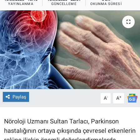
YAYINLANMA
GÜNCELLEME
OKUNMA SÜRESI
TEKNOLOJİ
Dünya
İlçeler
MAGAZİN
Bilim, Teknoloji
ASAYİŞ
Paylaş
-
+
A
A
ÇEVRE
Nöroloji Uzmanı Sultan Tarlacı, Parkinson
HABERDE İNSAN
hastalığının ortaya çıkışında çevresel etkenlerin
EĞİTİM