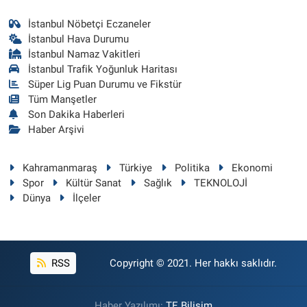
İstanbul Nöbetçi Eczaneler
İstanbul Hava Durumu
İstanbul Namaz Vakitleri
İstanbul Trafik Yoğunluk Haritası
Süper Lig Puan Durumu ve Fikstür
Tüm Manşetler
Son Dakika Haberleri
Haber Arşivi
Kahramanmaraş
Türkiye
Politika
Ekonomi
Spor
Kültür Sanat
Sağlık
TEKNOLOJİ
Dünya
İlçeler
RSS
Copyright © 2021. Her hakkı saklıdır.
Haber Yazılımı:
TE Bilişim