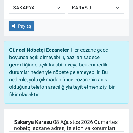
TEKNOLOJİ
Dünya
Paylaş
İlçeler
Güncel Nöbetçi Eczaneler.
Her eczane gece
MAGAZİN
boyunca açık olmayabilir, bazıları sadece
gerektiğinde açık kalabilir veya beklenmedik
Bilim, Teknoloji
durumlar nedeniyle nöbete gelemeyebilir. Bu
nedenle, yola çıkmadan önce eczanenin açık
ASAYİŞ
olduğunu telefon aracılığıyla teyit etmeniz iyi bir
fikir olacaktır.
ÇEVRE
HABERDE İNSAN
Sakarya Karasu
08 Ağustos 2026 Cumartesi
nöbetçi eczane adres, telefon ve konumları
EĞİTİM