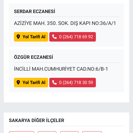
SERDAR ECZANESİ
BİLİM VE TEKNOLOJİ
AZİZİYE MAH. 350. SOK. DIŞ KAPI NO:36/A/1
Güvenlik
Yol Tarifi Al
0 (264) 718 69 92
Bölge
ÖZGÜR ECZANESİ
İNCİLLİ MAH.CUMHURİYET CAD.NO:6/B-1
Yol Tarifi Al
0 (264) 718 30 59
SAKARYA DIĞER İLÇELER