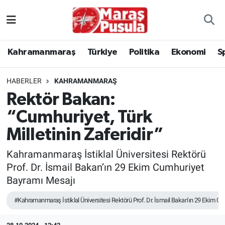
Kahramanmaraş
İstanbul Nöbetçi Eczaneler
Kahramanmaraş
Türkiye
Politika
Ekonomi
S
genel
İstanbul Hava Durumu
HABERLER
KAHRAMANMARAŞ
Türkiye
İstanbul Namaz Vakitleri
Rektör Bakan:
“Cumhuriyet, Türk
Politika
İstanbul Trafik Yoğunluk Haritası
Milletinin Zaferidir”
Ekonomi
Süper Lig Puan Durumu ve Fikstür
Kahramanmaraş İstiklal Üniversitesi Rektörü
Spor
Tüm Manşetler
Prof. Dr. İsmail Bakan’ın 29 Ekim Cumhuriyet
Bayramı Mesajı
Kültür Sanat
Son Dakika Haberleri
#Kahramanmaraş İstiklal Üniversitesi Rektörü Prof. Dr. İsmail Bakan’ın 29 Ekim C
Sağlık
Haber Arşivi