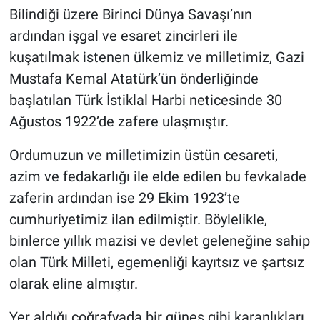
Bilindiği üzere Birinci Dünya Savaşı’nın
BİLİM VE TEKNOLOJİ
ardından işgal ve esaret zincirleri ile
kuşatılmak istenen ülkemiz ve milletimiz, Gazi
Güvenlik
Mustafa Kemal Atatürk’ün önderliğinde
başlatılan Türk İstiklal Harbi neticesinde 30
Bölge
Ağustos 1922’de zafere ulaşmıştır.
Ordumuzun ve milletimizin üstün cesareti,
azim ve fedakarlığı ile elde edilen bu fevkalade
zaferin ardından ise 29 Ekim 1923’te
cumhuriyetimiz ilan edilmiştir. Böylelikle,
binlerce yıllık mazisi ve devlet geleneğine sahip
olan Türk Milleti, egemenliği kayıtsız ve şartsız
olarak eline almıştır.
Yer aldığı coğrafyada bir güneş gibi karanlıkları