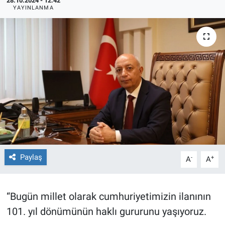
28.10.2024 - 12:42
YAYINLANMA
TEKNOLOJİ
Dünya
İlçeler
MAGAZİN
Bilim, Teknoloji
ASAYİŞ
Paylaş
-
+
A
A
ÇEVRE
“Bugün millet olarak cumhuriyetimizin ilanının
HABERDE İNSAN
101. yıl dönümünün haklı gururunu yaşıyoruz.
EĞİTİM