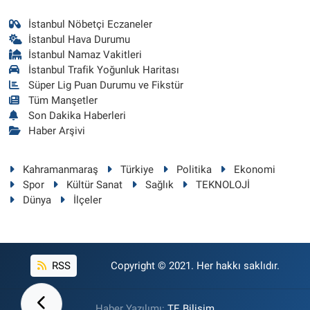
İstanbul Nöbetçi Eczaneler
İstanbul Hava Durumu
İstanbul Namaz Vakitleri
İstanbul Trafik Yoğunluk Haritası
Süper Lig Puan Durumu ve Fikstür
Tüm Manşetler
Son Dakika Haberleri
Haber Arşivi
Kahramanmaraş
Türkiye
Politika
Ekonomi
Spor
Kültür Sanat
Sağlık
TEKNOLOJİ
Dünya
İlçeler
RSS
Copyright © 2021. Her hakkı saklıdır.
Haber Yazılımı:
TE Bilişim