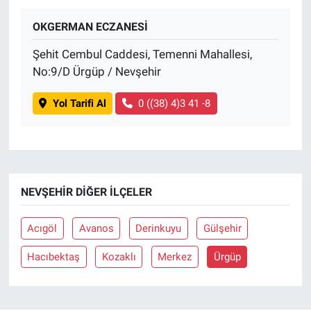
OKGERMAN ECZANESİ
BİLİM VE TEKNOLOJİ
Şehit Cembul Caddesi, Temenni Mahallesi,
Güvenlik
No:9/D Ürgüp / Nevşehir
Bölge
Yol Tarifi Al
0 ((38) 4)3 41 -8
NEVŞEHIR DIĞER İLÇELER
Acıgöl
Avanos
Derinkuyu
Gülşehir
Hacıbektaş
Kozaklı
Merkez
Ürgüp