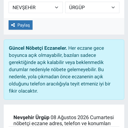
TEKNOLOJİ
Dünya
Paylaş
İlçeler
Güncel Nöbetçi Eczaneler.
Her eczane gece
MAGAZİN
boyunca açık olmayabilir, bazıları sadece
gerektiğinde açık kalabilir veya beklenmedik
Bilim, Teknoloji
durumlar nedeniyle nöbete gelemeyebilir. Bu
nedenle, yola çıkmadan önce eczanenin açık
ASAYİŞ
olduğunu telefon aracılığıyla teyit etmeniz iyi bir
fikir olacaktır.
ÇEVRE
HABERDE İNSAN
Nevşehir Ürgüp
08 Ağustos 2026 Cumartesi
nöbetçi eczane adres, telefon ve konumları
EĞİTİM