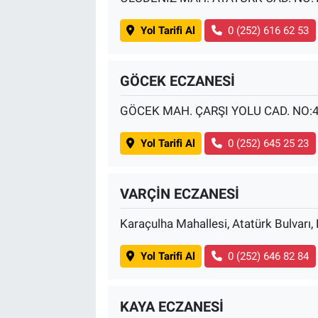
Yol Tarifi Al
0 (252) 616 62 53
GÖCEK ECZANESİ
GÖCEK MAH. ÇARŞI YOLU CAD. NO:
Yol Tarifi Al
0 (252) 645 25 23
VARÇİN ECZANESİ
Karaçulha Mahallesi, Atatürk Bulvarı
Yol Tarifi Al
0 (252) 646 82 84
KAYA ECZANESİ