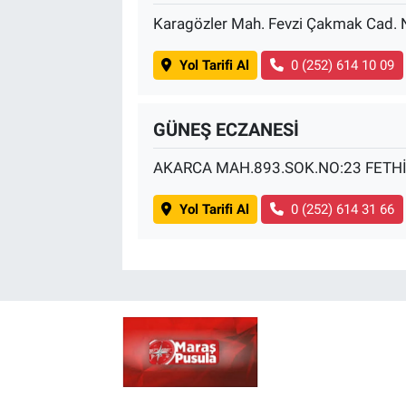
Karagözler Mah. Fevzi Çakmak Cad.
Yol Tarifi Al
0 (252) 614 10 09
GÜNEŞ ECZANESİ
AKARCA MAH.893.SOK.NO:23 FETH
Yol Tarifi Al
0 (252) 614 31 66