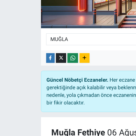
TEKNOLOJİ
Dünya
İlçeler
MAGAZİN
Bilim, Teknoloji
Güncel Nöbetçi Eczaneler.
Her eczane 
gerektiğinde açık kalabilir veya bekle
ASAYİŞ
nedenle, yola çıkmadan önce eczanenin a
bir fikir olacaktır.
ÇEVRE
HABERDE İNSAN
Muğla Fethiye
06 Ağus
EĞİTİM