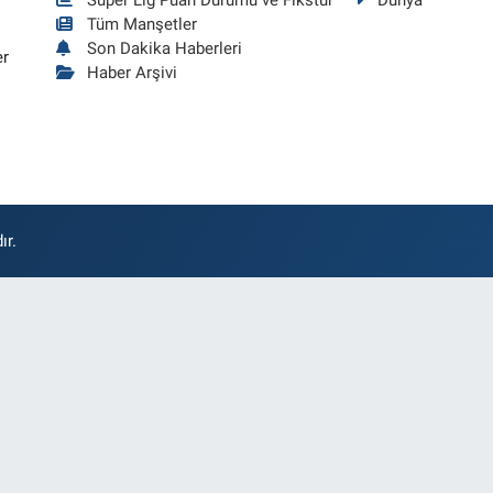
Süper Lig Puan Durumu ve Fikstür
Dünya
Tüm Manşetler
Son Dakika Haberleri
er
Haber Arşivi
ır.