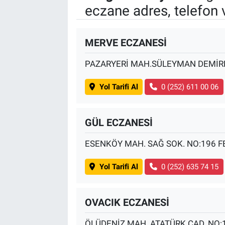
eczane adres, telefon 
BİLİM VE TEKNOLOJİ
MERVE ECZANESİ
Güvenlik
PAZARYERİ MAH.SÜLEYMAN DEMİRE
Bölge
Yol Tarifi Al
0 (252) 611 00 06
GÜL ECZANESİ
ESENKÖY MAH. SAĞ SOK. NO:196 F
Yol Tarifi Al
0 (252) 635 74 15
OVACIK ECZANESİ
ÖLÜDENİZ MAH. ATATÜRK CAD. NO: