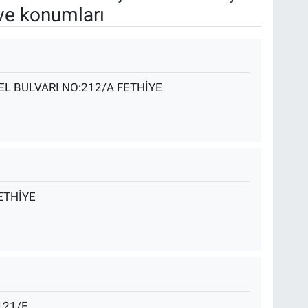
ve konumları
L BULVARI NO:212/A FETHİYE
ETHİYE
121/E