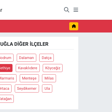
r
UĞLA DIĞER İLÇELER
Bodrum
Dalaman
Datça
ethiye
Kavaklıdere
Köyceğiz
Marmaris
Menteşe
Milas
Ortaca
Seydikemer
Ula
Yatağan