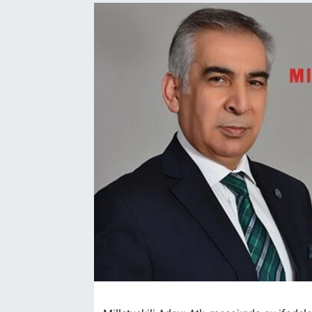
TEKNOLOJİ
Dünya
İlçeler
MAGAZİN
Bilim, Teknoloji
ASAYİŞ
ÇEVRE
HABERDE İNSAN
EĞİTİM