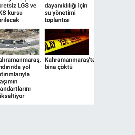
cretsiz LGS ve
dayanıklılığı için
KS kursu
su yönetimi
erilecek
toplantısı
ahramanmaraş,
Kahramanmaraş'ta
ndırın'da yol
bina çöktü
tırımlarıyla
laşımın
tandartlarını
ükseltiyor