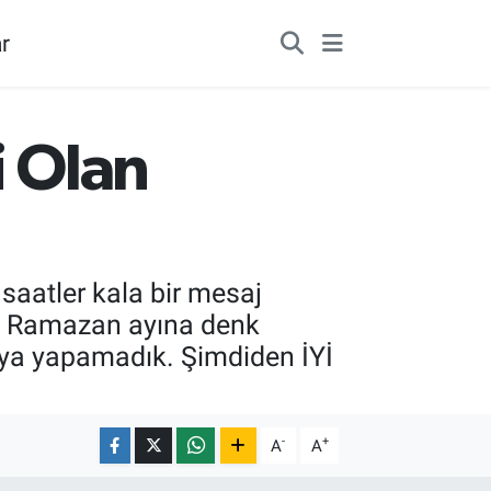
r
i Olan
 saatler kala bir mesaj
ın Ramazan ayına denk
anya yapamadık. Şimdiden İYİ
-
+
A
A