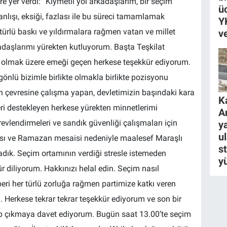
re yer verdi: “Kıymetli yol arkadaşlarım, bir seçim
ü
nlışı, eksiği, fazlası ile bu süreci tamamlamak
Y
türlü baskı ve yıldırmalara rağmen vatan ve millet
v
adaşlarımı yürekten kutluyorum. Başta Teşkilat
 olmak üzere emeği geçen herkese teşekkür ediyorum.
önlü bizimle birlikte olmakla birlikte pozisyonu
ın çevresine çalışma yapan, devletimizin başındaki kara
K
eri destekleyen herkese yürekten minnetlerimi
A
vlendirmeleri ve sandık güvenliği çalışmaları için
ya
u
ası ve Ramazan mesaisi nedeniyle maalesef Maraşlı
s
adık. Seçim ortamının verdiği stresle istemeden
y
 diliyorum. Hakkınızı helal edin. Seçim nasıl
ri her türlü zorluğa rağmen partimize katkı veren
Herkese tekrar tekrar teşekkür ediyorum ve son bir
ip çıkmaya davet ediyorum. Bugün saat 13.00’te seçim