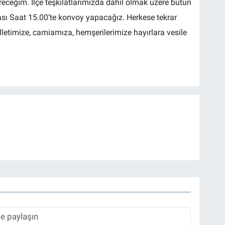
ceğim. İlçe teşkilâtlarımızda dâhil olmak üzere bütün
sı Saat 15.00’te konvoy yapacağız. Herkese tekrar
letimize, camiamıza, hemşerilerimize hayırlara vesile