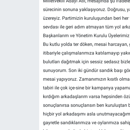
Milletvekili Adayı Atlı, mesajında şu ifadele
sürecinin sonuna yaklaşıyoruz. Doğrusu, ya
BİLİM VE TEKNOLOJİ
üzereyiz. Partimizin kuruluşundan beri her 
sevdası ile geri adım atmayan tüm yol ark
Güvenlik
Başkanlarım ve Yönetim Kurulu Üyelerimiz
Bölge
Bu kutlu yolda ter döken, mesai harcayan, g
itibariyle çalışmalarımıza katılamayıp yak
bulutları dağıtmak için sessiz sedasız bizl
sunuyorum. Son iki gündür sandık başı göre
mesai yapıyoruz. Zamanımızın kısıtlı olm
tabiri ile çok içe-sine bir kampanya yapam
kırdığım arkadaşlarım varsa hepsinden özür
sonuçlanırsa sonuçlansın ben kuruluştan be
hiçbir yol arkadaşımı asla unutmayacağım. 
gayretle sandıklarımıza ve oylarımıza sah