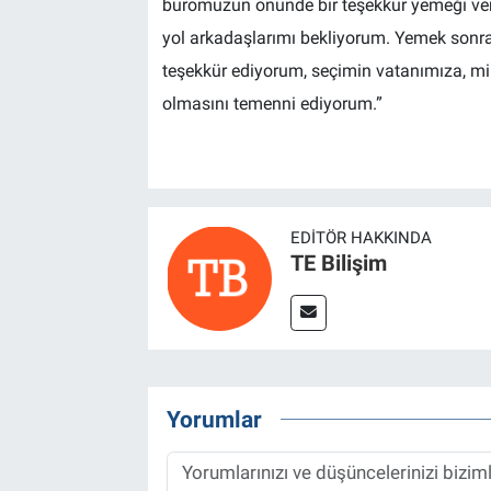
büromuzun önünde bir teşekkür yemeği vere
yol arkadaşlarımı bekliyorum. Yemek sonra
teşekkür ediyorum, seçimin vatanımıza, mil
olmasını temenni ediyorum.”
EDITÖR HAKKINDA
TE Bilişim
Yorumlar