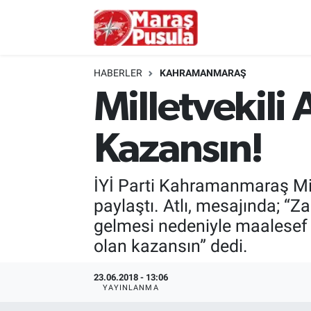
Kahramanmaraş
İstanbul Nöbetçi Eczaneler
HABERLER
KAHRAMANMARAŞ
genel
İstanbul Hava Durumu
Milletvekili 
Türkiye
İstanbul Namaz Vakitleri
Kazansın!
Politika
İstanbul Trafik Yoğunluk Haritası
İYİ Parti Kahramanmaraş Mille
Ekonomi
Süper Lig Puan Durumu ve Fikstür
paylaştı. Atlı, mesajında; 
gelmesi nedeniyle maalesef 
Spor
Tüm Manşetler
olan kazansın” dedi.
Kültür Sanat
Son Dakika Haberleri
23.06.2018 - 13:06
YAYINLANMA
Sağlık
Haber Arşivi