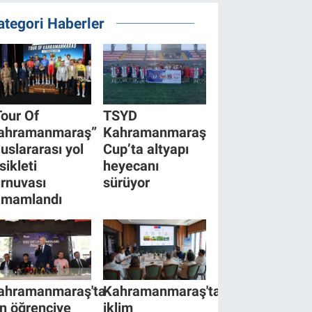
ategori Haberler
Tour Of
TSYD
ahramanmaraş”
Kahramanmaraş
luslararası yol
Cup’ta altyapı
sikleti
heyecanı
urnuvası
sürüyor
amamlandı
ahramanmaraş'ta
Kahramanmaraş'ta
in öğrenciye
iklim