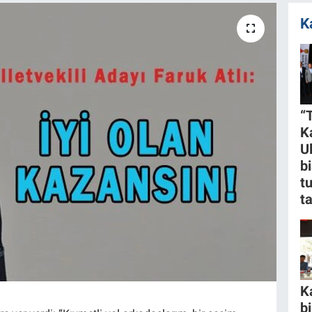
K
“
K
U
bi
t
t
K
b