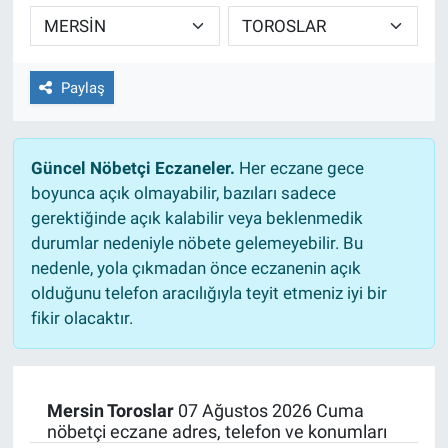
TEKNOLOJİ
Dünya
Paylaş
İlçeler
Güncel Nöbetçi Eczaneler.
Her eczane gece
MAGAZİN
boyunca açık olmayabilir, bazıları sadece
gerektiğinde açık kalabilir veya beklenmedik
Bilim, Teknoloji
durumlar nedeniyle nöbete gelemeyebilir. Bu
nedenle, yola çıkmadan önce eczanenin açık
ASAYİŞ
olduğunu telefon aracılığıyla teyit etmeniz iyi bir
fikir olacaktır.
ÇEVRE
HABERDE İNSAN
Mersin Toroslar
07 Ağustos 2026 Cuma
nöbetçi eczane adres, telefon ve konumları
EĞİTİM