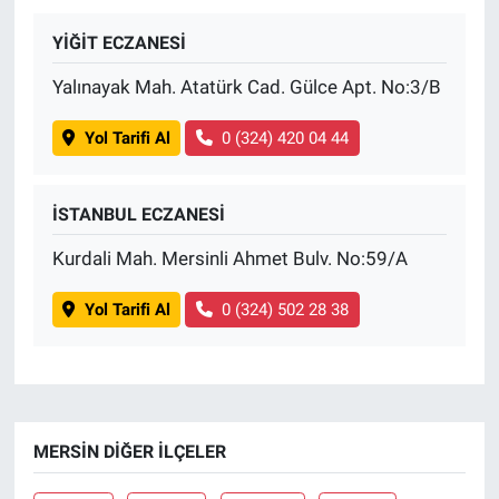
YİĞİT ECZANESİ
BİLİM VE TEKNOLOJİ
Yalınayak Mah. Atatürk Cad. Gülce Apt. No:3/B
Güvenlik
Yol Tarifi Al
0 (324) 420 04 44
Bölge
İSTANBUL ECZANESİ
Kurdali Mah. Mersinli Ahmet Bulv. No:59/A
Yol Tarifi Al
0 (324) 502 28 38
MERSIN DIĞER İLÇELER