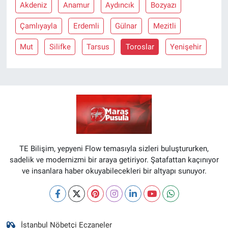
Akdeniz
Anamur
Aydıncık
Bozyazı
Çamlıyayla
Erdemli
Gülnar
Mezitli
Mut
Silifke
Tarsus
Toroslar
Yenişehir
TE Bilişim, yepyeni Flow temasıyla sizleri buluştururken,
sadelik ve modernizmi bir araya getiriyor. Şatafattan kaçınıyor
ve insanlara haber okuyabilecekleri bir altyapı sunuyor.
İstanbul Nöbetçi Eczaneler