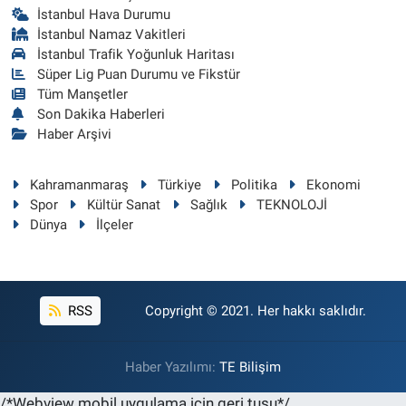
İstanbul Hava Durumu
İstanbul Namaz Vakitleri
İstanbul Trafik Yoğunluk Haritası
Süper Lig Puan Durumu ve Fikstür
Tüm Manşetler
Son Dakika Haberleri
Haber Arşivi
Kahramanmaraş
Türkiye
Politika
Ekonomi
Spor
Kültür Sanat
Sağlık
TEKNOLOJİ
Dünya
İlçeler
RSS
Copyright © 2021. Her hakkı saklıdır.
Haber Yazılımı:
TE Bilişim
/*Webview mobil uygulama için geri tuşu*/