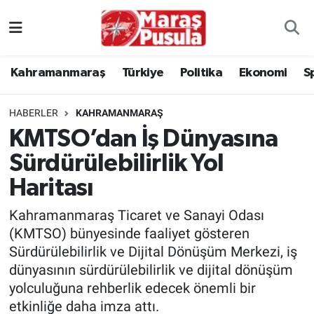
Kahramanmaraş
İstanbul Nöbetçi Eczaneler
Kahramanmaraş
Türkiye
Politika
Ekonomi
S
genel
İstanbul Hava Durumu
HABERLER
KAHRAMANMARAŞ
Türkiye
İstanbul Namaz Vakitleri
KMTSO’dan İş Dünyasına
Sürdürülebilirlik Yol
Politika
İstanbul Trafik Yoğunluk Haritası
Haritası
Ekonomi
Süper Lig Puan Durumu ve Fikstür
Kahramanmaraş Ticaret ve Sanayi Odası
Spor
Tüm Manşetler
(KMTSO) bünyesinde faaliyet gösteren
Sürdürülebilirlik ve Dijital Dönüşüm Merkezi, iş
Kültür Sanat
Son Dakika Haberleri
dünyasının sürdürülebilirlik ve dijital dönüşüm
yolculuğuna rehberlik edecek önemli bir
Sağlık
Haber Arşivi
etkinliğe daha imza attı.