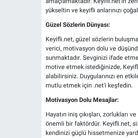
amaçlamaktadır. Keyifli.net'in zeng
yükseltin ve keyifli anlarınızı çoğal
BİLİM VE TEKNOLOJİ
Güzel Sözlerin Dünyası:
Güvenlik
Keyifli.net, güzel sözlerin buluşma
Bölge
verici, motivasyon dolu ve düşündü
sunmaktadır. Sevginizi ifade etme
motive etmek istediğinizde, Keyif
alabilirsiniz. Duygularınızı en etki
mutlu etmek için .net'i keşfedin.
Motivasyon Dolu Mesajlar:
Hayatın iniş çıkışları, zorlukları
önemli bir faktördür. Keyifli.net,
kendinizi güçlü hissetmenize yardı