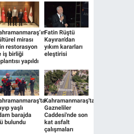
ahramanmaraş’ın
Fatin Rüştü
ültürel mirası
Kayıran'dan
çin restorasyon
yıkım kararları
 iş birliği
eleştirisi
plantısı yapıldı
ahramanmaraş'ta
Kahramanmaraş'ta
ayıp yaşlı
Gazneliler
dam barajda
Caddesi'nde son
lü bulundu
kat asfalt
çalışmaları