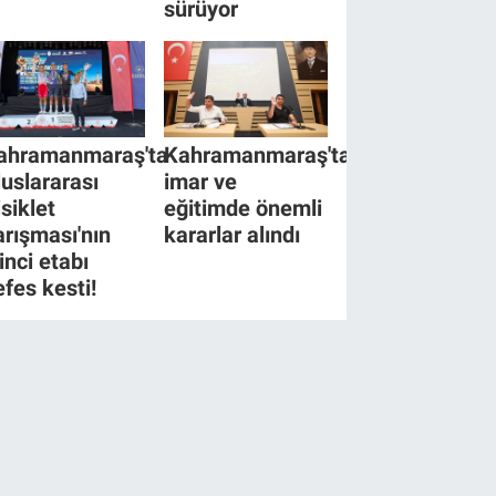
sürüyor
ahramanmaraş'ta
Kahramanmaraş'ta
luslararası
imar ve
isiklet
eğitimde önemli
arışması'nın
kararlar alındı
inci etabı
efes kesti!