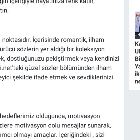
in içeriğiyle hayatınıza renk katın,
tın.
 noktasıdır. İçerisinde romantik, ilham
K
rücü sözlerin yer aldığı bir koleksiyon
U
k, dostluğunuzu pekiştirmek veya kendinizi
B
Y
li.net'teki güzel sözler bölümünden ilham
ik
leyici şekilde ifade etmek ve sevdiklerinizi
n
 ve hedeflerimiz olduğunda, motivasyon
 sizlere motivasyon dolu mesajlar sunarak,
mcı olmayı amaçlar. İçeriğindeki , sizi