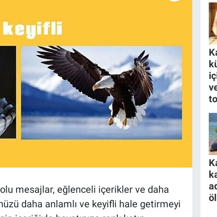
K
k
i
ve
to
K
k
a
olu mesajlar, eğlenceli içerikler ve daha
ö
üzü daha anlamlı ve keyifli hale getirmeyi