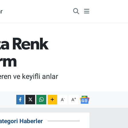
r
ıza Renk
orm
ren ve keyifli anlar
-
+
A
A
ategori Haberler