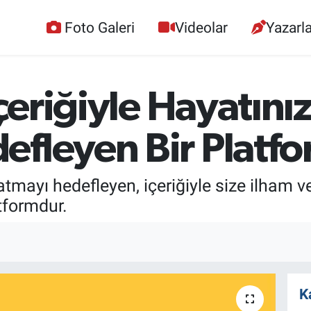
Foto Galeri
Videolar
Yazarla
İçeriğiyle Hayatın
efleyen Bir Platf
atmayı hedefleyen, içeriğiyle size ilham ve
tformdur.
K