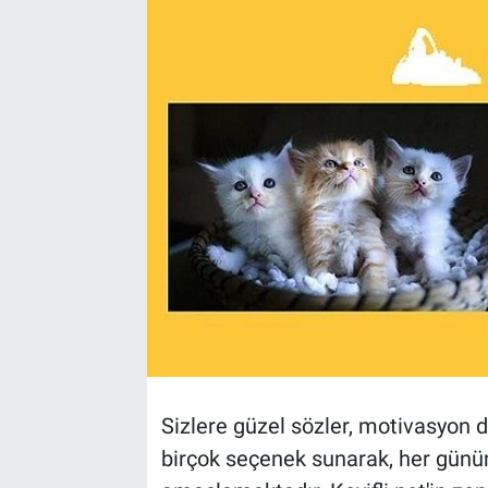
TEKNOLOJİ
Dünya
İlçeler
MAGAZİN
Bilim, Teknoloji
ASAYİŞ
ÇEVRE
Sizlere güzel sözler, motivasyon d
HABERDE İNSAN
birçok seçenek sunarak, her günün
EĞİTİM