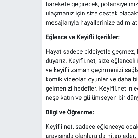
harekete geçirecek, potansiyelini
ulaşmanız için size destek olacaktı
mesajlarıyla hayallerinize adım at
Eğlence ve Keyifli İçerikler:
Hayat sadece ciddiyetle geçmez, b
duyarız. Keyifli.net, size eğlencel
ve keyifli zaman geçirmenizi sağlar
komik videolar, oyunlar ve daha bir
gelmenizi hedefler. Keyifli.net'in e
neşe katın ve gülümseyen bir dün
Bilgi ve Öğrenme:
Keyifli.net, sadece eğlenceye od
arayışında olanlara da hitap eder.