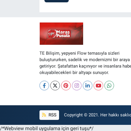
TE Bilişim, yepyeni Flow temasıyla sizleri
buluştururken, sadelik ve modernizmi bir araya
getiriyor. Şatafattan kaçınıyor ve insanlara hab
okuyabilecekleri bir altyapı sunuyor.
RSS
Copyright © 2021. Her hakkı saklıd
/*Webview mobil uygulama için geri tuşu*/