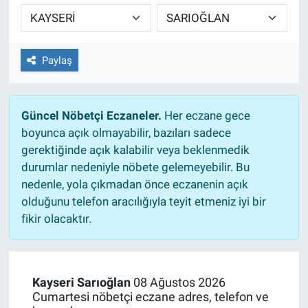
TEKNOLOJİ
Dünya
Paylaş
İlçeler
Güncel Nöbetçi Eczaneler.
Her eczane gece
MAGAZİN
boyunca açık olmayabilir, bazıları sadece
gerektiğinde açık kalabilir veya beklenmedik
Bilim, Teknoloji
durumlar nedeniyle nöbete gelemeyebilir. Bu
nedenle, yola çıkmadan önce eczanenin açık
ASAYİŞ
olduğunu telefon aracılığıyla teyit etmeniz iyi bir
fikir olacaktır.
ÇEVRE
HABERDE İNSAN
Kayseri Sarıoğlan
08 Ağustos 2026
Cumartesi nöbetçi eczane adres, telefon ve
EĞİTİM