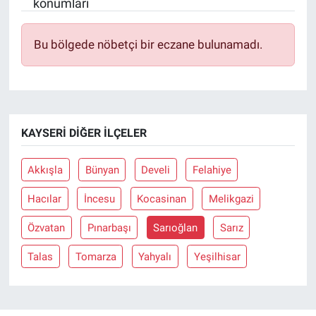
konumları
BİLİM VE TEKNOLOJİ
Bu bölgede nöbetçi bir eczane bulunamadı.
Güvenlik
Bölge
KAYSERI DIĞER İLÇELER
Akkışla
Bünyan
Develi
Felahiye
Hacılar
İncesu
Kocasinan
Melikgazi
Özvatan
Pınarbaşı
Sarıoğlan
Sarız
Talas
Tomarza
Yahyalı
Yeşilhisar