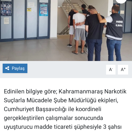
TEKNOLOJİ
Dünya
İlçeler
MAGAZİN
Paylaş
-
+
A
A
Bilim, Teknoloji
ASAYİŞ
Edinilen bilgiye göre; Kahramanmaraş Narkotik
Suçlarla Mücadele Şube Müdürlüğü ekipleri,
ÇEVRE
Cumhuriyet Başsavcılığı ile koordineli
HABERDE İNSAN
gerçekleştirilen çalışmalar sonucunda
uyuşturucu madde ticareti şüphesiyle 3 şahsı
EĞİTİM