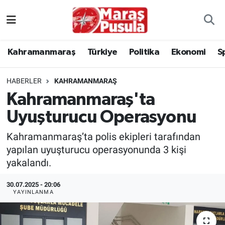
Kahramanmaraş
İstanbul Nöbetçi Eczaneler
Kahramanmaraş
Türkiye
Politika
Ekonomi
S
genel
İstanbul Hava Durumu
HABERLER
KAHRAMANMARAŞ
Türkiye
İstanbul Namaz Vakitleri
Kahramanmaraş'ta
Uyuşturucu Operasyonu
Politika
İstanbul Trafik Yoğunluk Haritası
Kahramanmaraş’ta polis ekipleri tarafından
Ekonomi
Süper Lig Puan Durumu ve Fikstür
yapılan uyuşturucu operasyonunda 3 kişi
yakalandı.
Spor
Tüm Manşetler
30.07.2025 - 20:06
Kültür Sanat
Son Dakika Haberleri
YAYINLANMA
Sağlık
Haber Arşivi