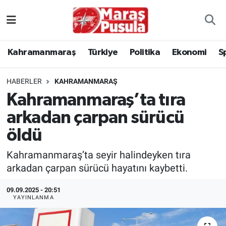
Kahramanmaraş
İstanbul Nöbetçi Eczaneler
Kahramanmaraş
Türkiye
Politika
Ekonomi
S
genel
İstanbul Hava Durumu
HABERLER
KAHRAMANMARAŞ
Türkiye
İstanbul Namaz Vakitleri
Kahramanmaraş’ta tıra
arkadan çarpan sürücü
Politika
İstanbul Trafik Yoğunluk Haritası
öldü
Ekonomi
Süper Lig Puan Durumu ve Fikstür
Kahramanmaraş’ta seyir halindeyken tıra
Spor
Tüm Manşetler
arkadan çarpan sürücü hayatını kaybetti.
09.09.2025 - 20:51
Kültür Sanat
Son Dakika Haberleri
YAYINLANMA
Sağlık
Haber Arşivi