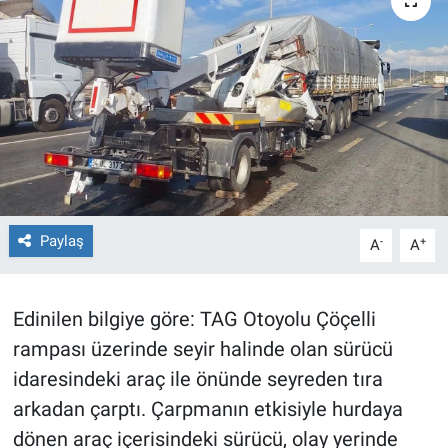
TEKNOLOJİ
Dünya
İlçeler
MAGAZİN
Bilim, Teknoloji
Paylaş
-
+
A
A
ASAYİŞ
Edinilen bilgiye göre: TAG Otoyolu Çöçelli
ÇEVRE
rampası üzerinde seyir halinde olan sürücü
idaresindeki araç ile önünde seyreden tıra
HABERDE İNSAN
arkadan çarptı. Çarpmanın etkisiyle hurdaya
dönen araç içerisindeki sürücü, olay yerinde
EĞİTİM