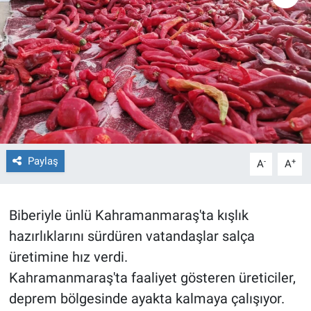
TEKNOLOJİ
Dünya
İlçeler
MAGAZİN
Paylaş
-
+
A
A
Bilim, Teknoloji
ASAYİŞ
Biberiyle ünlü Kahramanmaraş'ta kışlık
hazırlıklarını sürdüren vatandaşlar salça
ÇEVRE
üretimine hız verdi.
HABERDE İNSAN
Kahramanmaraş'ta faaliyet gösteren üreticiler,
deprem bölgesinde ayakta kalmaya çalışıyor.
EĞİTİM