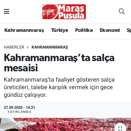
Kahramanmaraş
İstanbul Nöbetçi Eczaneler
Kahramanmaraş
Türkiye
Politika
Ekonomi
S
genel
İstanbul Hava Durumu
HABERLER
KAHRAMANMARAŞ
Türkiye
İstanbul Namaz Vakitleri
Kahramanmaraş’ta salça
mesaisi
Politika
İstanbul Trafik Yoğunluk Haritası
Kahramanmaraş’ta faaliyet gösteren salça
Ekonomi
Süper Lig Puan Durumu ve Fikstür
üreticileri, talebe karşılık vermek için gece
gündüz çalışıyor.
Spor
Tüm Manşetler
27.09.2025 - 14:21
Kültür Sanat
Son Dakika Haberleri
YAYINLANMA
Sağlık
Haber Arşivi