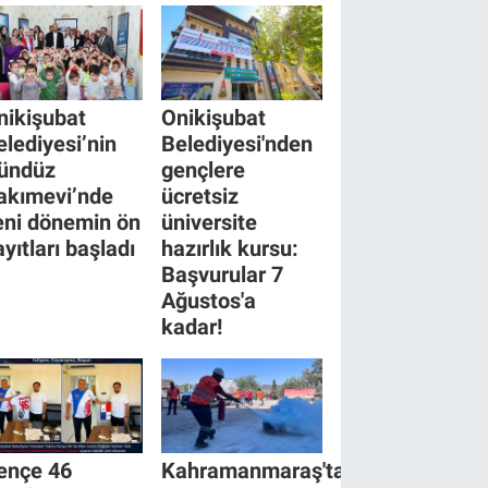
nikişubat
Onikişubat
elediyesi’nin
Belediyesi'nden
ündüz
gençlere
akımevi’nde
ücretsiz
eni dönemin ön
üniversite
yıtları başladı
hazırlık kursu:
Başvurular 7
Ağustos'a
kadar!
ençe 46
Kahramanmaraş'ta