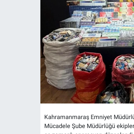
TEKNOLOJİ
Dünya
İlçeler
MAGAZİN
Bilim, Teknoloji
ASAYİŞ
ÇEVRE
Kahramanmaraş Emniyet Müdürlüğü
HABERDE İNSAN
Mücadele Şube Müdürlüğü ekipleri
EĞİTİM