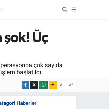
r
 şok! Üç
perasyonda çok sayıda
işlem başlatıldı.
-
+
A
A
ategori Haberler