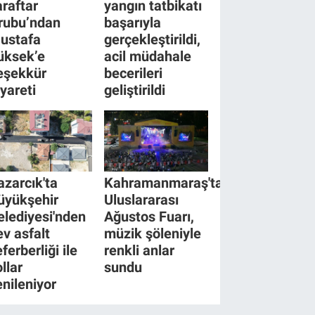
araftar
yangın tatbikatı
rubu’ndan
başarıyla
ustafa
gerçekleştirildi,
üksek’e
acil müdahale
eşekkür
becerileri
iyareti
geliştirildi
azarcık'ta
Kahramanmaraş'ta
üyükşehir
Uluslararası
elediyesi'nden
Ağustos Fuarı,
ev asfalt
müzik şöleniyle
ferberliği ile
renkli anlar
llar
sundu
enileniyor