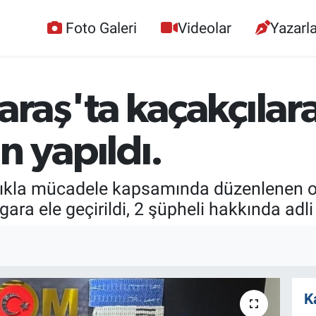
Foto Galeri
Videolar
Yazarla
aş'ta kaçakçılara
n yapıldı.
ıkla mücadele kapsamında düzenlenen o
ara ele geçirildi, 2 şüpheli hakkında adli 
K