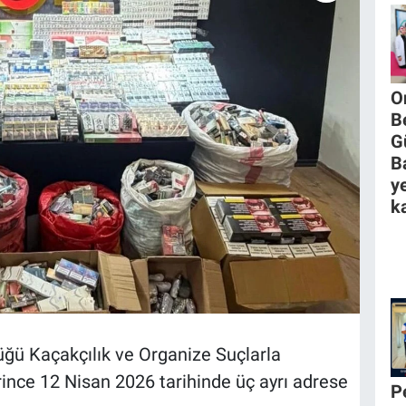
O
B
G
B
y
ka
 Kaçakçılık ve Organize Suçlarla
nce 12 Nisan 2026 tarihinde üç ayrı adrese
P