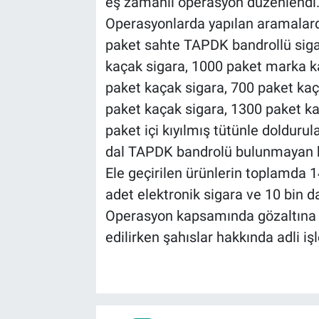
eş zamanlı operasyon düzenlendi
Operasyonlarda yapılan aramalarda
BİLİM VE TEKNOLOJİ
paket sahte TAPDK bandrollü siga
kaçak sigara, 1000 paket marka k
Güvenlik
paket kaçak sigara, 700 paket kaç
Bölge
paket kaçak sigara, 1300 paket ka
paket içi kıyılmış tütünle dolduru
dal TAPDK bandrolü bulunmayan k
Ele geçirilen ürünlerin toplamda 
adet elektronik sigara ve 10 bin d
Operasyon kapsamında gözaltına a
edilirken şahıslar hakkında adli iş