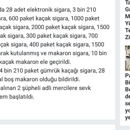
.
T
G
 28 adet elektronik sigara, 3 bin 210
M
ra, 600 paket kaçak sigara, 1000 paket
Y
açak sigara, 2000 paket kaçak sigara, 1500
T
ak sigara, 300 paket kaçak sigara, 700
Z
çak sigara, 400 paket kaçak sigara, 1500
larak kutulanmış ve makaron sigara, 10 bin
açak makaron ele geçirildi.
14 bin 210 paket gümrük kaçağı sigara, 28
P
al boş makaron olduğu bildirildi.
B
lınan 2 şüpheli adli mercilere sevk
B
d
lem başlatıldı.
se
yo
y